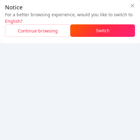
Notice
การรับประกันความปลอดภัยจาก BuffBuff
ดาวน์โหลด BuffBuff
For a better browsing experience, would you like to switch to
เข้าสู่ระบบ
เพื่อ
รับ 50 คะแนน (0.50 USD)
+
1
คะแนน (
0.01
USD)
ติดตามเรา
English
?
$1.03
ต้องชำระ
Switch
Continue browsing
เติมเงิน
รายละเอียดราคา
5% OFF
5% OFF
บริษัท
ทรัพยากร
เกี่ยวกับเรา
ช่องทางการชำระเงิน
ความปลอดภัย
ความช่วยเหลือ
Hot Selling
Arena Breakout: Infinite (PC Verison)
Buy PUBG Mobile UC
Honkai: Star Rail HSR Top Up
Genshin Impact Top Up
Zenless Zone Zero Top Up