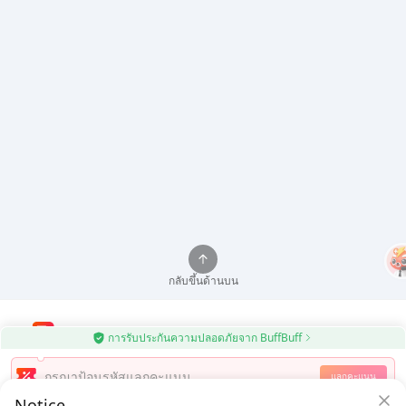
กลับขึ้นด้านบน
การรับประกันความปลอดภัยจาก BuffBuff
ใช้แอป BuffBuff อัปเดตแอป Android อัตโนมัติ
แลกคะแนน
Notice
ดาวน์โหลด BuffBuff