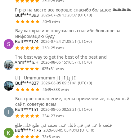
250+25 เพชร
Р-р-р на месте все хорошо спасибо большое 🌥️🌥️🌥️🌥️
Buff***393
2026-07-26 13:20:07 (UTC+0)
50+5 เพชร
Вау как красиво получилось спасибо большое за
информацию буду
Buff***174
2026-07-24 21:08:51 (UTC+0)
250+25 เพชร
The best way to get the best of the best and
Ahm***S.H
2026-08-06 15:16:57 (UTC+0)
625+81 เพชร
U J J Umimumumim J J J I J.j J I
Buff***837
2026-08-05 09:51:41 (UTC+0)
4649+883 เพชร
Быстрое пополнение, цены приемлемые, надежный
сайт, советую всем
Buff***151
2026-08-05 08:53:21 (UTC+0)
234+23 เพชร
فلعبه يا عل في في ياليل على سيف في طلع على طلع
Buff***7176
2026-08-05 05:43:43 (UTC+0)
78+8 เพชร