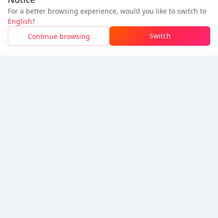
For a better browsing experience, would you like to switch to
$1.5
$1.6
ติดตามเรา
English
?
ผู้ใช้ใหม่: ลด
$0.10
ต้องชำระ
Switch
Continue browsing
เข้าสู่ระบบเพื่อรับส่วนลด
5% OFF
5% OFF
บริษัท
ทรัพยากร
เกี่ยวกับเรา
ช่องทางการชำระเงิน
ความปลอดภัย
ความช่วยเหลือ
Hot Selling
Arena Breakout: Infinite (PC Verison)
Buy PUBG Mobile UC
Honkai: Star Rail HSR Top Up
Genshin Impact Top Up
Zenless Zone Zero Top Up
เรารับชำระผ่าน