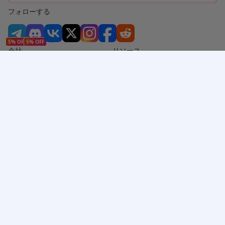
フォローする
5% OFF
5% OFF
会社
リソース
会社概要
支払い方法
セキュリティ
ヘルプ
Hot Selling
Arena Breakout: Infinite (PC Verison)
Buy PUBG Mobile UC
Honkai: Star Rail HSR Top Up
Genshin Impact Top Up
Zenless Zone Zero Top Up
対応