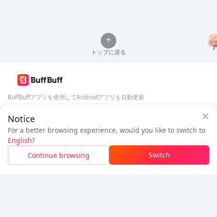
トップに戻る
BuffBuffアプリを使用してAndroidアプリを自動更新
Notice
BuffBuffをダウンロード
BuffBuffセキュリティ保証
For a better browsing experience, would you like to switch to
ログイン
して
50ポイント（0.50 USD）
を獲得
フォローする
English
?
$0.9
支払い待ち
Switch
Continue browsing
チャージ
$0.03
お得
5% OFF
5% OFF
会社
リソース
会社概要
支払い方法
セキュリティ
ヘルプ