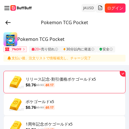
ログイン
JA
USD
Pokemon TCG Pocket
Pokemon TCG Pocket
20+
売り切れ
30分以内に発送
安全
7%OFF
支払い後、注文リストで情報補充し、チャージ完了
リリース記念-割引価格ポケゴールドx5
$0.76
$0.93
-$0.17
ポケゴールドx5
$0.76
$0.93
-$0.17
1周年記念ポケゴールドx5