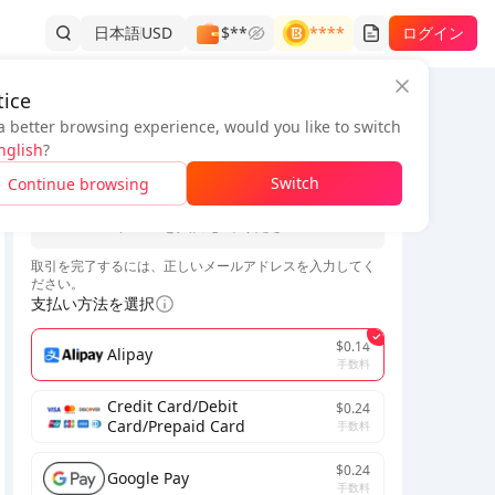
日本語
USD
$**
****
ログイン
ice
a better browsing experience, would you like to switch
注文情報
nglish
?
*
Switch
Continue browsing
*
取引を完了するには、正しいメールアドレスを入力してく
ださい。
支払い方法を選択
$0.14
Alipay
手数料
Credit Card/Debit
$0.24
Card/Prepaid Card
手数料
$0.24
Google Pay
手数料