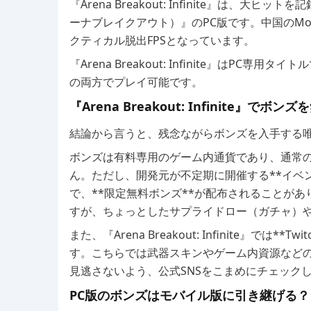
『Arena Breakout: Infinite』は、大ヒ
ーナブレイクアウト）』のPC版です。中国のMoreF
クティカル脱出FPSとなっています。
『Arena Breakout: Infinite』はPC専用タ
の両方でプレイ可能です。
『Arena Breakout: Infinite』で
結論から言うと、残念ながらボンズを入手する唯
ボンズは有料専用のゲーム内通貨であり、通常
ん。ただし、開発元が不定期に開催する**イベン
で、**限定無料ボンズ**が配布されることが
すが、ちょっとしたサプライドロー（ガチャ）
また、『Arena Breakout: Infinite』で
す。こちらでは武器スキンやゲーム内資源など
見逃さないよう、公式SNSをこまめにチェック
PC版のボンズはモバイル版に引き継げる？