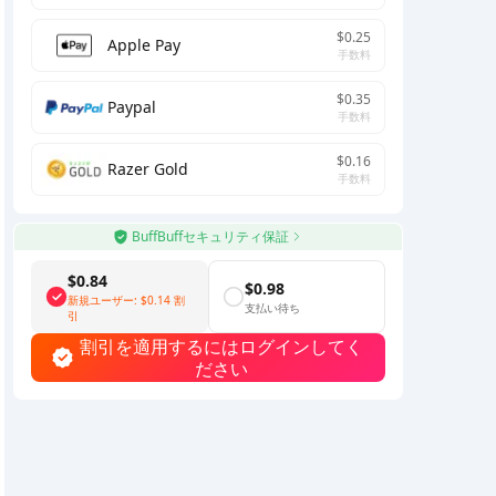
$0.25
Apple Pay
手数料
$0.35
Paypal
手数料
$0.16
Razer Gold
手数料
BuffBuffセキュリティ保証
$0.84
$0.98
新規ユーザー:
$0.14
割
支払い待ち
引
割引を適用するにはログインしてく
ださい