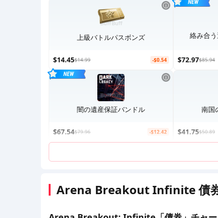
絡み合う
上級バトルパスボンズ
$14.45
$72.97
$14.99
-$0.54
$85.94
闇の遺産保証バンドル
南国
$67.54
$41.75
$79.96
-$12.42
$50.89
Arena Breakout Infin
Arena Breakout: Infinite「債券」