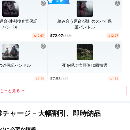
運命-連邦捜査官保証
絡み合う運命-深紅のスパイ保
バンドル
証バンドル
$72.97
-$12.97
$85.94
-$12.97
の砂保証バンドル
死を呼ぶ病原体10回抽選
$7.53
-$9.14
$8.91
-$1.38
もっと見る
ite 債券チャージ – 大幅割引、即時納品
チャージに必要な情報