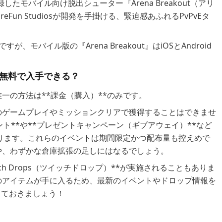
ットを記録したモバイル向け脱出シューター『Arena Breakout（アリ
un Studiosが開発を手掛ける、緊迫感あふれるPvPvEタ
イトルですが、モバイル版の『Arena Breakout』はiOSとAndroid
ボンズを無料で入手できる？
一の方法は**課金（購入）**のみです。
のゲームプレイやミッションクリアで獲得することはできませ
ト**や**プレゼントキャンペーン（ギブアウェイ）**など
あります。これらのイベントは期間限定かつ配布量も控えめで
や、わずかな倉庫拡張の足しにはなるでしょう。
は**Twitch Drops（ツイッチドロップ）**が実施されることもありま
のアイテムが手に入るため、最新のイベントやドロップ情報を
しておきましょう！