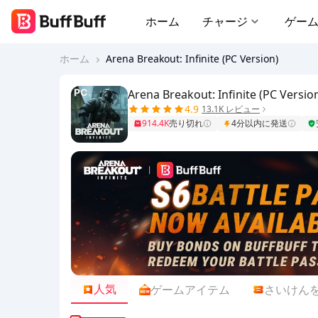
ホーム
チャージ
ゲー
ホーム
Arena Breakout: Infinite (PC Version)
Arena Breakout: Infinite (PC Versio
4.9
13.1K レビュー
914.4K
売り切れ
4分以内に発送
人気
ゲームアイテム
さいけん