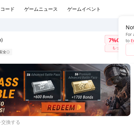
ムコード
ゲームニュース
ゲームイベント
Not
For 
n)
7%OFF
to
E
もっと
安全
を交換する