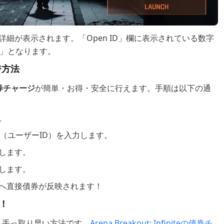
細が表示されます。「Open ID」欄に表示されている数字
ID」となります。
ージ方法
eの債券チャージ
が簡単・お得・安全に行えます。手順は以下の通
。
e』のUID（ユーザーID）を入力します。
します。
します。
へ直接債券が反映されます！
り！
も手っ取り早い方法です。
Arena Breakout: Infiniteの債券チ