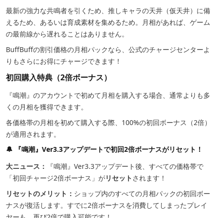
最新の強力な共鳴者を引くため、推しキャラの天井（仮天井）に備
えるため、あるいは育成素材を集めるため。月相があれば、ゲーム
の最前線から遅れることはありません。
BuffBuffの割引価格の月相パックなら、公式のチャージセンターよ
りもさらにお得にチャージできます！
初回購入特典（2倍ボーナス）
『鳴潮』のアカウントで初めて月相を購入する場合、通常よりも多
くの月相を獲得できます。
各価格帯の月相を初めて購入する際、100%の初回ボーナス（2倍）
が適用されます。
🔔 『鳴潮』Ver3.3アップデートで初回2倍ボーナスがリセット！
大ニュース：
『鳴潮』Ver3.3アップデート後、すべての価格帯で
「初回チャージ2倍ボーナス」が
リセット
されます！
リセットのメリット：
ショップ内のすべての月相パックの初回ボー
ナスが復活します。すでに2倍ボーナスを消費してしまったプレイ
ヤーも、再び2倍で購入可能です！