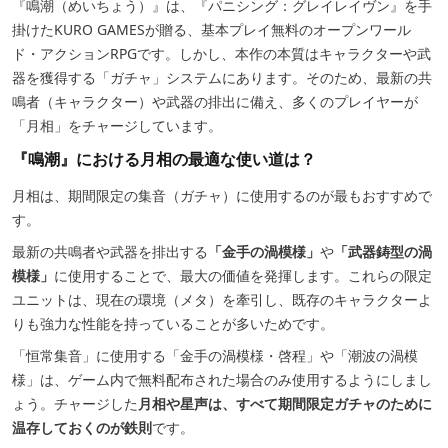
『鳴潮（めいちょう）』は、『パニシング：グレイレイヴン』を手
掛けたKURO GAMESが贈る、基本プレイ無料のオープンワール
ド・アクションRPGです。しかし、本作の本質はキャラクターや武
器を獲得する「ガチャ」システムにあります。そのため、最新の共
鳴者（キャラクター）や武器の排出に備え、多くのプレイヤーが
「月相」をチャージしています。
『鳴潮』における月相の最適な使い道は？
月相は、期間限定の集音（ガチャ）に使用するのが最もおすすめで
す。
最新の共鳴者や武器を排出する
「金手の渦模様」
や
「武器鋳型の渦
模様」
に使用することで、最大の価値を発揮します。これらの限定
ユニットは、現在の環境（メタ）を牽引し、既存のキャラクターよ
りも強力な性能を持っていることが多いためです。
「恒常集音」に使用する「金手の渦模様・啓程」や「潮波の渦模
様」は、ゲーム内で無料配布された場合のみ使用するようにしまし
ょう。チャージした
月相や星声は、すべて期間限定ガチャのために
温存しておくのが鉄則
です。