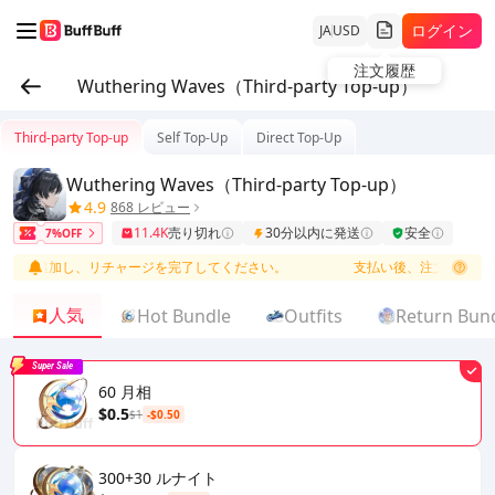
ログイン
JA
USD
注文履歴
Wuthering Waves（Third-party Top-up）
Third-party Top-up
Self Top-Up
Direct Top-Up
Wuthering Waves（Third-party Top-up）
4.9
868 レビュー
11.4K
売り切れ
30分以内に発送
安全
7%OFF
を追加し、リチャージを完了してください。
支払い後、注文リストに移
人気
Hot Bundle
Outfits
Return Bun
Super Sale
60 月相
$0.5
$1
-$0.50
300+30 ルナイト