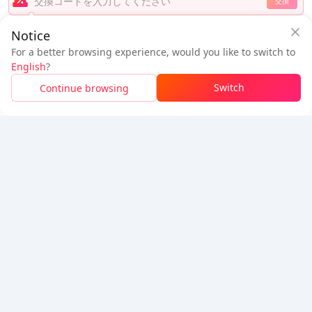
交換
BuffBuffアプリを使用してAndroidアプリを自動更新
Notice
BuffBuffをダウンロード
$0.61
$0.93
For a better browsing experience, would you like to switch to
BuffBuffアプリで
$0.32
お得
支払い待ち
フォローする
English
?
BuffBuffアプリで安全にチャージ
Switch
Continue browsing
ダウンロードして
50ポイント(0.50 USD)
を獲得
5% OFF
5% OFF
会社
リソース
会社概要
支払い方法
セキュリティ
ヘルプ
Hot Selling
Arena Breakout: Infinite (PC Verison)
Buy PUBG Mobile UC
Honkai: Star Rail HSR Top Up
Genshin Impact Top Up
Zenless Zone Zero Top Up