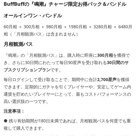
BuffBuffの『鳴潮』チャージ限定お得パック＆バンドル
オールインワン・バンドル
60月相 ＋ 300月相 ＋ 980月相 ＋ 1980月相 ＋ 3280月相 ＋ 6480月
相（「月相観測パス」は含まれません）
月相観測パス
『鳴潮』の「月相観測パス」は、購入時に即座に
300月相
を獲得で
き、さらに30日間にわたって毎日90星声を受け取れる
30日間のサ
ブスクリプションプラン
です。
毎日ログインして受け取ることで、期間中に合計
2,700星声
を獲得
できます。定期的にガチャを引くプレイヤーや、安定してゲーム内
通貨を貯めたいプレイヤーにとって、最もコストパフォーマンスの
高い選択肢の一つです。
注意事項：
● 残り有効期間が180日未満であれば、月相観測パスを何度でも重
複して購入できます。