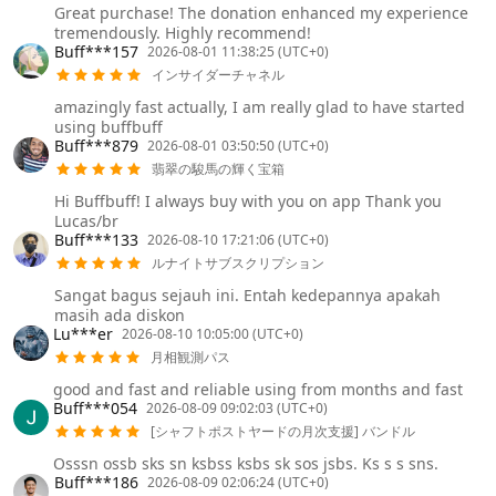
Great purchase! The donation enhanced my experience
tremendously. Highly recommend!
Buff***157
2026-08-01 11:38:25 (UTC+0)
インサイダーチャネル
amazingly fast actually, I am really glad to have started
using buffbuff
Buff***879
2026-08-01 03:50:50 (UTC+0)
翡翠の駿馬の輝く宝箱
Hi Buffbuff! I always buy with you on app Thank you
Lucas/br
Buff***133
2026-08-10 17:21:06 (UTC+0)
ルナイトサブスクリプション
Sangat bagus sejauh ini. Entah kedepannya apakah
masih ada diskon
Lu***er
2026-08-10 10:05:00 (UTC+0)
月相観測パス
good and fast and reliable using from months and fast
Buff***054
2026-08-09 09:02:03 (UTC+0)
[シャフトポストヤードの月次支援] バンドル
Osssn ossb sks sn ksbss ksbs sk sos jsbs. Ks s s sns.
Buff***186
2026-08-09 02:06:24 (UTC+0)