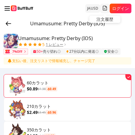
ログイン
JA
USD
注文履歴
Umamusume: Pretty Derby (IOS)
Umamusume: Pretty Derby (IOS)
5
1 レビュー
50+
売り切れ
27分以内に発送
安全
7%OFF
支払い後、注文リストで情報補充し、チャージ完了
60カラット
$0.89
$1.38
-$0.49
210カラット
$2.49
$3.45
-$0.96
350カラット