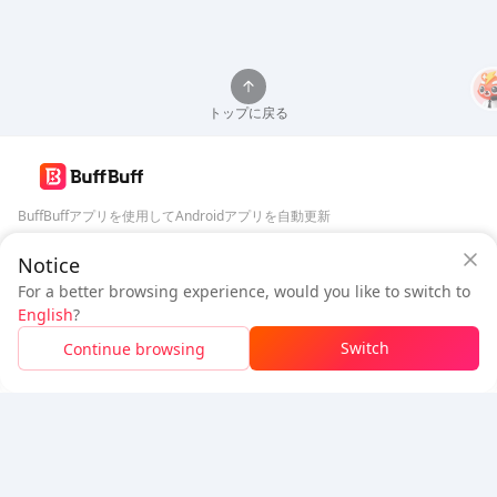
トップに戻る
BuffBuffアプリを使用してAndroidアプリを自動更新
BuffBuffセキュリティ保証
Notice
BuffBuffをダウンロード
ログイン
して
50ポイント（0.50 USD）
+
1
ポイント（
0.01
USD）
を獲
For a better browsing experience, would you like to switch to
フォローする
得
English
?
$1.03
支払い待ち
Switch
Continue browsing
チャージ
$0.35
お得
5% OFF
5% OFF
会社
リソース
会社概要
支払い方法
セキュリティ
ヘルプ