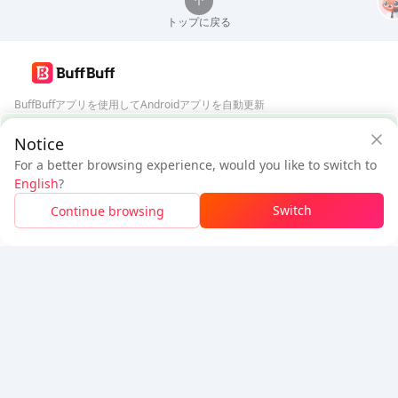
トップに戻る
BuffBuffアプリを使用してAndroidアプリを自動更新
BuffBuffセキュリティ保証
Notice
BuffBuffをダウンロード
For a better browsing experience, would you like to switch to
$2.43
$2.59
フォローする
English
?
新規ユーザー:
$0.16
割引
支払い待ち
Switch
Continue browsing
割引を適用するにはログインしてください
5% OFF
5% OFF
会社
リソース
会社概要
支払い方法
セキュリティ
ヘルプ
Hot Selling
Arena Breakout: Infinite (PC Verison)