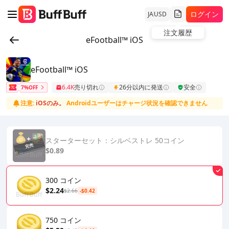
ログイン
JA
USD
注文履歴
eFootball™ iOS
eFootball™ iOS
6.4K
売り切れ
26分以内に発送
安全
7%OFF
注意:
iOSのみ。
Androidユーザーはチャージ状況を確認できません
スターターセット：シルベストレ 50コイン
$0.89
300 コイン
$2.24
$2.66
-$0.42
750 コイン