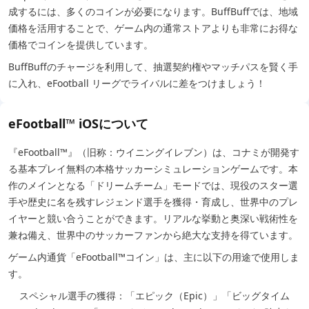
成するには、多くのコインが必要になります。BuffBuffでは、地域
価格を活用することで、ゲーム内の通常ストアよりも非常にお得な
価格でコインを提供しています。
BuffBuffのチャージを利用して、抽選契約権やマッチパスを賢く手
に入れ、eFootball リーグでライバルに差をつけましょう！
eFootball™ iOSについて
『eFootball™』（旧称：ウイニングイレブン）は、コナミが開発す
る基本プレイ無料の本格サッカーシミュレーションゲームです。本
作のメインとなる「ドリームチーム」モードでは、現役のスター選
手や歴史に名を残すレジェンド選手を獲得・育成し、世界中のプレ
イヤーと競い合うことができます。リアルな挙動と奥深い戦術性を
兼ね備え、世界中のサッカーファンから絶大な支持を得ています。
ゲーム内通貨「eFootball™コイン」は、主に以下の用途で使用しま
す。
スペシャル選手の獲得：「エピック（Epic）」「ビッグタイム