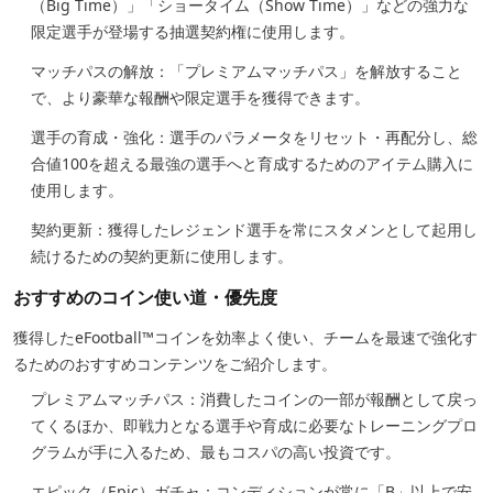
（Big Time）」「ショータイム（Show Time）」などの強力な
限定選手が登場する抽選契約権に使用します。
マッチパスの解放：「プレミアムマッチパス」を解放すること
で、より豪華な報酬や限定選手を獲得できます。
選手の育成・強化：選手のパラメータをリセット・再配分し、総
合値100を超える最強の選手へと育成するためのアイテム購入に
使用します。
契約更新：獲得したレジェンド選手を常にスタメンとして起用し
続けるための契約更新に使用します。
おすすめのコイン使い道・優先度
獲得したeFootball™コインを効率よく使い、チームを最速で強化す
るためのおすすめコンテンツをご紹介します。
プレミアムマッチパス：消費したコインの一部が報酬として戻っ
てくるほか、即戦力となる選手や育成に必要なトレーニングプロ
グラムが手に入るため、最もコスパの高い投資です。
エピック（Epic）ガチャ：コンディションが常に「B」以上で安