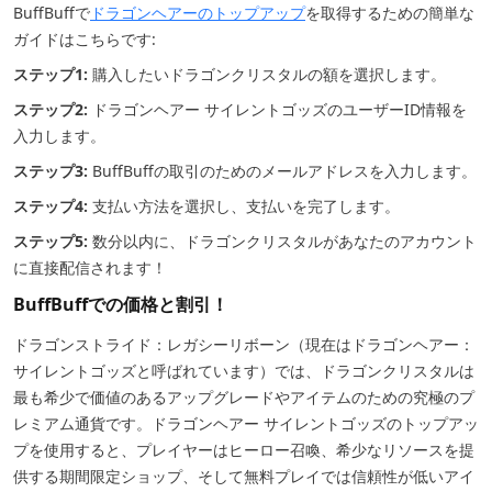
BuffBuffで
ドラゴンヘアーのトップアップ
を取得するための簡単な
ガイドはこちらです:
ステップ1:
購入したいドラゴンクリスタルの額を選択します。
ステップ2:
ドラゴンヘアー サイレントゴッズのユーザーID情報を
入力します。
ステップ3:
BuffBuffの取引のためのメールアドレスを入力します。
ステップ4:
支払い方法を選択し、支払いを完了します。
ステップ5:
数分以内に、ドラゴンクリスタルがあなたのアカウント
に直接配信されます！
BuffBuffでの価格と割引！
ドラゴンストライド：レガシーリボーン（現在はドラゴンヘアー：
サイレントゴッズと呼ばれています）では、ドラゴンクリスタルは
最も希少で価値のあるアップグレードやアイテムのための究極のプ
レミアム通貨です。ドラゴンヘアー サイレントゴッズのトップアッ
プを使用すると、プレイヤーはヒーロー召喚、希少なリソースを提
供する期間限定ショップ、そして無料プレイでは信頼性が低いアイ