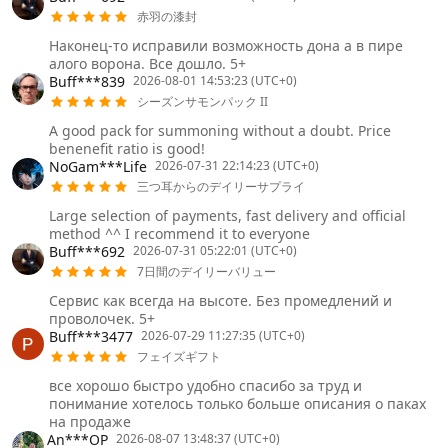
赤羽の漆封
Наконец-то исправили возможность дона а в пире
алого ворона. Все дошло. 5+
Buff***839
2026-08-01 14:53:23 (UTC+0)
シーズンサモンパック II
A good pack for summoning without a doubt. Price
benenefit ratio is good!
NoGam***Life
2026-07-31 22:14:23 (UTC+0)
三つ耳からのデイリーサプライ
Large selection of payments, fast delivery and official
method ^^ I recommend it to everyone
Buff***692
2026-07-31 05:22:01 (UTC+0)
7日間のデイリーバリュー
Сервис как всегда на высоте. Без промедлений и
проволочек. 5+
Buff***3477
2026-07-29 11:27:35 (UTC+0)
フェイズギフト
все хорошо быстро удобно спасибо за труд и
понимание хотелось только больше описания о паках
на продаже
An***OP
2026-08-07 13:48:37 (UTC+0)