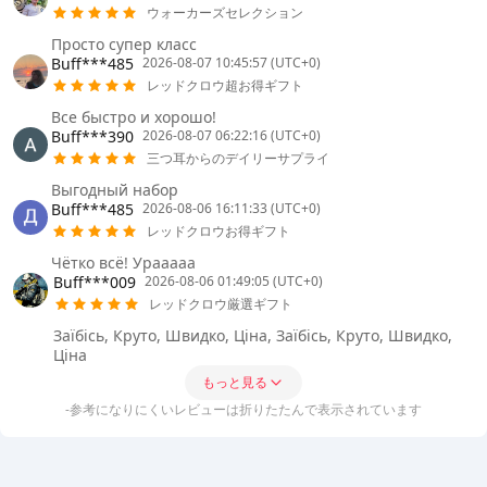
ウォーカーズセレクション
Просто супер класс
Buff***485
2026-08-07 10:45:57 (UTC+0)
レッドクロウ超お得ギフト
Все быстро и хорошо!
Buff***390
2026-08-07 06:22:16 (UTC+0)
三つ耳からのデイリーサプライ
Выгодный набор
Buff***485
2026-08-06 16:11:33 (UTC+0)
レッドクロウお得ギフト
Чётко всё! Урааааа
Buff***009
2026-08-06 01:49:05 (UTC+0)
レッドクロウ厳選ギフト
Заїбісь, Круто, Швидко, Ціна, Заїбісь, Круто, Швидко,
Ціна
もっと見る
-参考になりにくいレビューは折りたたんで表示されています