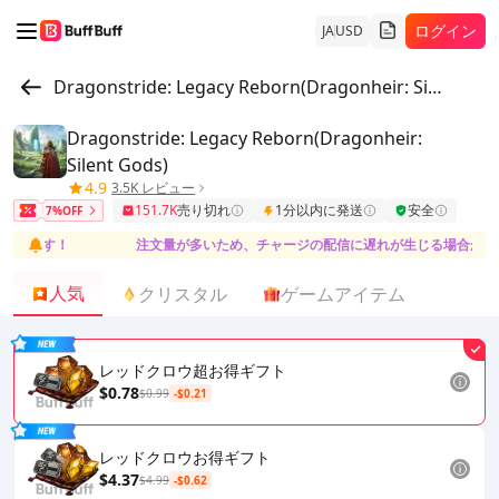
ログイン
JA
USD
Dragonstride: Legacy Reborn(Dragonheir: Silent Gods)
Dragonstride: Legacy Reborn(Dragonheir:
Silent Gods)
4.9
3.5K レビュー
151.7K
売り切れ
1分以内に発送
安全
7%OFF
います！
注文量が多いため、チャージの配信に遅れが生じる場合がありま
人気
クリスタル
ゲームアイテム
レッドクロウ超お得ギフト
$0.78
$0.99
-$0.21
レッドクロウお得ギフト
$4.37
$4.99
-$0.62