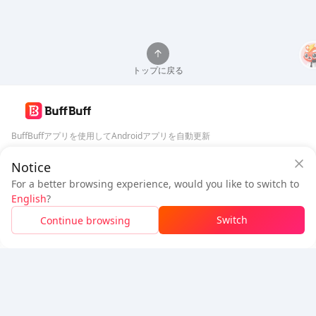
トップに戻る
BuffBuffアプリを使用してAndroidアプリを自動更新
Notice
BuffBuffをダウンロード
BuffBuffセキュリティ保証
For a better browsing experience, would you like to switch to
ログイン
して
50ポイント（0.50 USD）
を獲得
フォローする
English
?
$0.92
支払い待ち
Switch
Continue browsing
チャージ
$0.07
お得
5% OFF
5% OFF
会社
リソース
会社概要
支払い方法
セキュリティ
ヘルプ