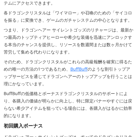
テムにアクセスできます。
各ドラゴンクリスタルは「ワイマロー」や召喚のための「サイコロ
を振る」に変換でき、ゲームのガチャシステムの中心となります。
つまり、ドラゴンヘアー サイレントゴッズのリチャージは、最新か
つ最高のトップティアヒーローや希少な装備を迅速にアンロックす
る本当のチャンスを提供し、リソースを数週間または数ヶ月かけて
苦労して集める代わりになります。
そのため、ドラゴンクリスタルがこれらの高級報酬を確実に得るた
めの唯一の方法の1つであるため、
BuffBuff
のような割引トップア
ップサービスを通じてドラゴンヘアーのトップアップを行うことは
理にかなっています。
BuffBuffの低価格とボーナスドラゴンクリスタルのサポートによ
り、各購入の価値が明らかに向上し、特に限定バナーやすぐには戻
らない希少アイテムを狙っている場合には、各購入がはるかに効率
的になります。
初回購入ボーナス
ドラゴンヘアー：サイレントゴッズは、すべてのドラゴンクリスタ