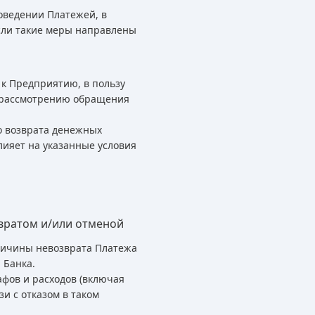
оведении Платежей, в
сли такие меры направлены
к Предприятию, в пользу
 к рассмотрению обращения
го возврата денежных
лияет на указанные условия
звратом и/или отменой
причины невозврата Платежа
 Банка.
афов и расходов (включая
и с отказом в таком