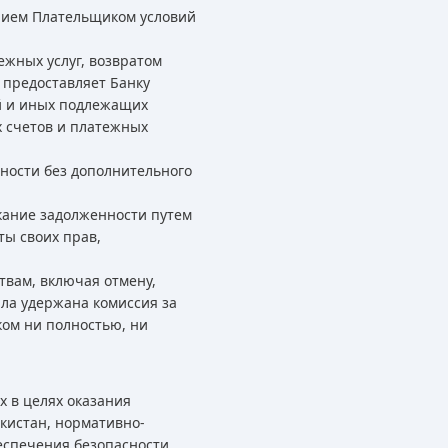
ением Плательщиком условий
ежных услуг, возвратом
 предоставляет Банку
ий и иных подлежащих
х счетов и платежных
ности без дополнительного
кание задолженности путем
ты своих прав,
твам, включая отмену,
ыла удержана комиссия за
ком ни полностью, ни
х в целях оказания
кистан, нормативно-
еспечения безопасности