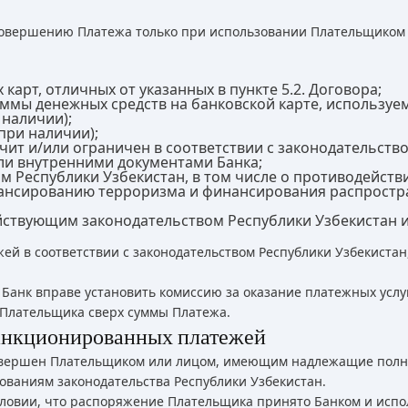
совершению Платежа только при использовании Плательщиком 
арт, отличных от указанных в пункте 5.2. Договора;
уммы денежных средств на банковской карте, используе
 наличии);
при наличии);
ит и/или ограничен в соответствии с законодательств
ли внутренними документами Банка;
м Республики Узбекистан, в том числе о противодейств
нансированию терроризма и финансирования распростр
ействующим законодательством Республики Узбекистан
ей в соответствии с законодательством Республики Узбекиста
Банк вправе установить комиссию за оказание платежных услуг
Плательщика сверх суммы Платежа.
санкционированных платежей
совершен Плательщиком или лицом, имеющим надлежащие пол
ованиям законодательства Республики Узбекистан.
ловии, что распоряжение Плательщика принято Банком и исп