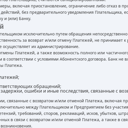
еры, включая приостановление, ограничение либо отказ в пр
действий, без предварительного уведомления Плательщика, е
 и (или) Банку.
ей
ательщиком исключительно путем обращения непосредственно 
тственность за возврат и/или отмену Платежей, не принимает
е осуществляет их администрирование.
и отмены Платежей, а также возможность полного или частично
в соответствии с условиями Абонентского договора. Банк не в
ны Платежа.
латежей;
оответствующих обращений;
 задержки, ошибки и иные последствия, связанные с во
ии, связанные с возвратом и/или отменой Платежа, включая 
сключительно между Плательщиком и Предприятием без участия
тензий, требований, споров, рекламаций, исков, убытков, штр
ных в связи с возвратом и/или отменой Платежа, а также в связ
 возникновения.