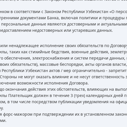
ком в соответствии с Законом Республики Узбекистан «О перс
нутренними документами Банка, включая политики и процедуры
 персональные данные являются достоверными и актуальными,
предоставлением недостоверных или устаревших данных.
 или ненадлежащее исполнение своих обязательств по Договору
лы, таких как стихийные бедствия, военные действия, землетр
го обеспечения, электроснабжения и систем передачи данных, 
оих обязательств), массовые беспорядки, акты органов власти,
Республики Узбекистан актов / мер ограничительно - запретит
тороны не могут оказать влияние и не несут ответственность 
ключение возможности исполнения Договора.
до окончания действия этих обстоятельств, влияющих на выпо
илы Плательщик должен в течение 3 (трех) календарных дней 
м, в том числе посредством публикации уведомления на офици
у.
ся форс-мажором при подтверждении их в установленном закон
ми.