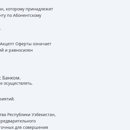
ан, которому принадлежит
нту по Абонентскому
.
 Акцепт Оферты означает
ий и равносилен
с Банком.
е осуществлять.
риятий.
тва Республики Узбекистан,
предварительного
аточных для совершения