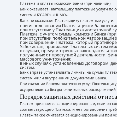
Платежа и оплаты комиссии Банка (при наличии).
Банк оказывает Плательщику платежные услуги по 
систем «UZCARD» «HUMO».
Банк не оказывает Плательщику платежные услуги:
при использовании Плательщиком банковских к
при отсутствии у Плательщика достаточной с
Платежа, с учетом суммы комиссии Банка (при
при отсутствии положительной Авторизации (
при совершении Платежа, который противореч
Узбекистан, правилами Платежных систем и/и
в случаях, предусмотренных законодательство
полученных от преступной деятельности, фи
массового уничтожения;
в иных случаях, установленных Договором, д
систем.
Банк вправе устанавливать лимиты на суммы Платеж
систем и/или внутренними документами Банка.
При оказании Банком платежных услуг Плательщику 
осуществляется без дополнительных распоряжений 
Порядок защитных действий от не
Платеж признается санкционированным, если он 
соответствующего Платежа, и не противоречит треб
Платеж также считается санкционированным при ус