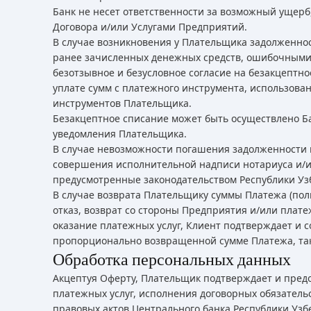
Банк не несет ответственности за возможный ущер
Договора и/или Услугами Предприятий.
В случае возникновения у Плательщика задолженност
ранее зачисленных денежных средств, ошибочными 
безотзывное и безусловное согласие на безакцептн
уплате сумм с платежного инструмента, использова
инструментов Плательщика.
Безакцептное списание может быть осуществлено Б
уведомления Плательщика.
В случае невозможности погашения задолженности 
совершения исполнительной надписи нотариуса и/ил
предусмотренные законодательством Республики Уз
В случае возврата Плательщику суммы Платежа (пол
отказ, возврат со стороны Предприятия и/или плат
оказание платежных услуг, Клиент подтверждает и с
пропорционально возвращенной сумме Платежа, так 
Обработка персональных данных
Акцептуя Оферту, Плательщик подтверждает и предо
платежных услуг, исполнения договорных обязатель
правовых актов Центрального банка Республики Узб