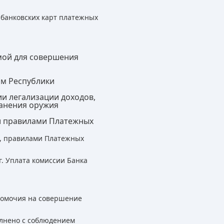
банковских карт платежных
мой для совершения
ом Республики
ии легализации доходов,
анения оружия
 и правилами Платежных
н, правилами Платежных
. Уплата комиссии Банка
номочия на совершение
олнено с соблюдением