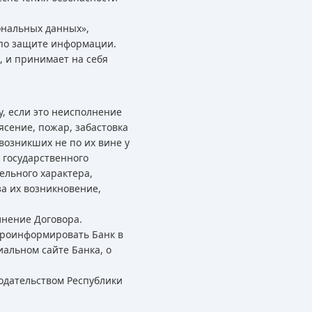
ональных данных»,
 по защите информации.
 и принимает на себя
, если это неисполнение
ясение, пожар, забастовка
возникших не по их вине у
 государственного
ельного характера,
за их возникновение,
лнение Договора.
проинформировать Банк в
альном сайте Банка, о
одательством Республики