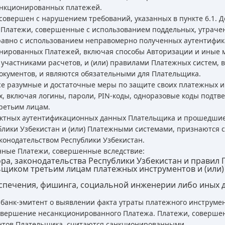
анкционированных платежей.
овершен с нарушением требований, указанных в пункте 6.1. Д
 Платежи, совершенные с использованием поддельных, утраче
равно с использованием неправомерно полученных аутентифи
онированных Платежей, включая способы Авторизации и иные 
частниками расчетов, и (или) правилами Платежных систем, в
окументов, и являются обязательными для Плательщика.
се разумные и достаточные меры по защите своих платежных и
, включая логины, пароли, PIN-коды, одноразовые коды подтв
третьим лицам.
ектных аутентификационных данных Плательщика и прошедши
блики Узбекистан и (или) Платежными системами, признаются
аконодательством Республики Узбекистан.
анные Платежи, совершенные вследствие:
, законодательства Республики Узбекистан и правил 
ьщиком третьим лицам платежных инструментов и (или
печения, фишинга, социальной инженерии либо иных д
 банк-эмитент о выявлении факта утраты платежного инструме
овершение несанкционированного Платежа. Платежи, соверше
нтов Плательщика, считаются санкционированными.