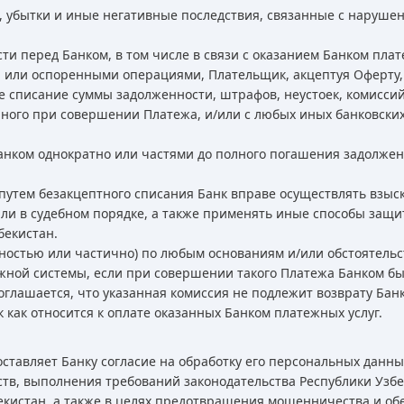
б, убытки и иные негативные последствия, связанные с наруш
и перед Банком, в том числе в связи с оказанием Банком плат
или оспоренными операциями, Плательщик, акцептуя Оферту,
ое списание суммы задолженности, штрафов, неустоек, комисс
нного при совершении Платежа, и/или с любых иных банковски
анком однократно или частями до полного погашения задолжен
путем безакцептного списания Банк вправе осуществлять взыс
и в судебном порядке, а также применять иные способы защи
бекистан.
ностью или частично) по любым основаниям и/или обстоятельс
ежной системы, если при совершении такого Платежа Банком б
оглашается, что указанная комиссия не подлежит возврату Бан
как относится к оплате оказанных Банком платежных услуг.
ставляет Банку согласие на обработку его персональных данны
ств, выполнения требований законодательства Республики Узбе
екистан, а также в целях предотвращения мошенничества и об