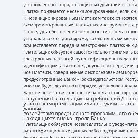
установленного порядка защитных действий от нес
Платеж признается несанкционированным, если он с
К несанкционированным Платежам также относятся
скомпрометированных платежных инструментов, а 
Процедуры обеспечения безопасности от несанкци
устанавливаются договорами, заключенными между у
осуществляется передача электронных платежных д
Плательщик обязуется самостоятельно принимать в
электронных платежей, аутентификационных данных
идентификации, а также не допускать их передачи 
Все Платежи, совершенные с использованием корр
предусмотренные Банком, законодательством Респу
иное не будет доказано в порядке, установленном з
Банк не несет ответственности за несанкциониров
нарушения Плательщиком требований Договора
утраты, компрометации или передачи Плател
данных;
воздействия вредоносного программного обес
находящихся вне контроля Банка.
Плательщик обязуется незамедлительно уведомлять
аутентификационных данных либо подозрении на с
блокировки банком-эмитентом платежных инструме