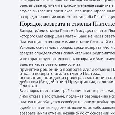
Банк вправе применять дополнительные защитные м
случае выявления признаков несанкционированных 
на предотвращение возможного ущерба Плательщику
Порядок возврата и отмены Платеж
Возврат и/или отмена Платежей осуществляется Пл
которого был совершен Платеж. Банк не несет отве
Плательщика о возврате и/или отмене Платежей и н
Условия, основания, порядок, сроки возврата и/ил
средств определяются исключительно Предприятием 
и не гарантирует возможность возврата и/или отме
Банк не несет ответственности за:
принятие решений о возврате и/или отмене П
отказ в возврате и/или отмене Платежа;
основания, порядок и сроки рассмотрения с
действия (бездействие) Предприятия, включая
Платежа.
Все споры, претензии, требования и иные рекламац
либо отказа в его отмене, подлежат разрешению и
Плательщик обязуется освободить Банк от любых пре
судебные и иные издержки), возникших либо заявлен
возврате и/или отмене, независимо от оснований их