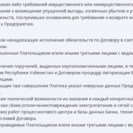
каких-либо требований имущественного или неимущественного 
вания о возмещении упущенной выгоды, косвенных убытков и р
тельств, послуживших основанием для требования о возврате и
 к Предприятию.
или ненадлежащее исполнение обязательств по Договору в соот
ром.
вершенные Плательщиком и/или иными третьими лицами с ведом
олнения поручений, выданных неуполномоченными лицами, в тех
м Республики Узбекистан и Договором процедур Авторизации Б
ицами.
тельщик при совершении Платежа указал неверные данные Пред
.
ичии технической возможности их оказания в каждый конкретны
ских сбоев (отключение/повреждение электропитания и сетей с
их) работ процессингового центра и базы данных Банка, техн
условий Договора.
, проводимые Плательщиком и/или иными третьими лицами с ве