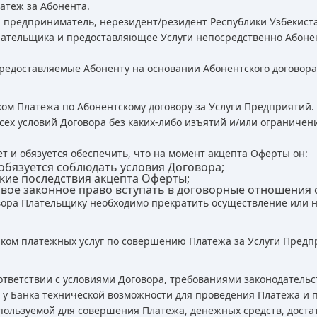
атеж за Абонента.
 предприниматель, нерезидент/резидент Республики Узбекист
лательщика и предоставляющее Услуги непосредственно Абоне
предоставляемые Абоненту на основании Абонентского договора
м Платежа по Абонентскому договору за Услуги Предприятий.
ех условий Договора без каких-либо изъятий и/или ограничен
т и обязуется обеспечить, что на момент акцепта Оферты он:
обязуется соблюдать условия Договора;
ие последствия акцепта Оферты;
вое законное право вступать в договорные отношения 
вора Плательщику необходимо прекратить осуществление или н
нком платежных услуг по совершению Платежа за Услуги Предп
ответствии с условиями Договора, требованиями законодательс
 у Банка технической возможности для проведения Платежа и 
пользуемой для совершения Платежа, денежных средств, дост