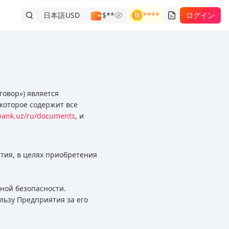
日本語
USD
$**
****
ログイン
говор») является
которое содержит все
bank.uz/ru/documents
, и
тия, в целях приобретения
ной безопасности.
льзу Предприятия за его