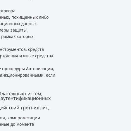
оговора.
нных, похищенных либо
кационных данных.
меры защиты,
 рамках которых
нструментов, средств
ерждения и иные средства
е процедуры Авторизации,
 санкционированными, если
Платежных систем;
) аутентификационных
ействий третьих лиц,
нта, компрометации
нные до момента