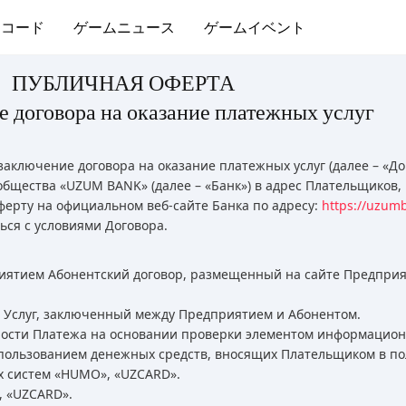
ムコード
ゲームニュース
ゲームイベント
ПУБЛИЧНАЯ ОФЕРТА
е договора на оказание платежных услуг
заключение договора на оказание платежных услуг (далее – «До
щества «UZUM BANK» (далее – «Банк») в адрес Плательщиков, 
ерту на официальном веб-сайте Банка по адресу:
https://uzum
ся с условиями Договора.
иятием Абонентский договор, размещенный на сайте Предприя
е Услуг, заключенный между Предприятием и Абонентом.
ости Платежа на основании проверки элементом информацион
спользованием денежных средств, вносящих Плательщиком в по
х систем «HUMO», «UZCARD».
 «UZCARD».