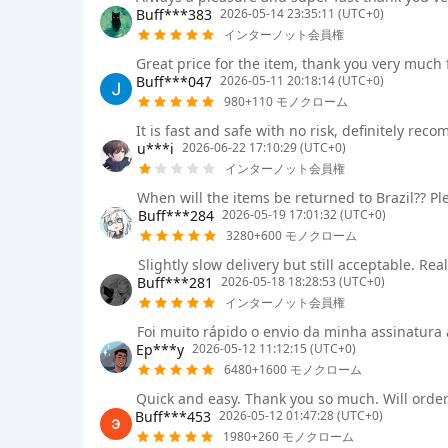
Buff***383
2026-05-14 23:35:11 (UTC+0)
インターノット会員権
Great price for the item, thank you very much f
Buff***047
2026-05-11 20:18:14 (UTC+0)
980+110 モノクローム
It is fast and safe with no risk, definitely rec
u***i
2026-06-22 17:10:29 (UTC+0)
インターノット会員権
When will the items be returned to Brazil?? P
Buff***284
2026-05-19 17:01:32 (UTC+0)
3280+600 モノクローム
Slightly slow delivery but still acceptable. Re
Buff***281
2026-05-18 18:28:53 (UTC+0)
インターノット会員権
Foi muito rápido o envio da minha assinatura
Ep***y
2026-05-12 11:12:15 (UTC+0)
6480+1600 モノクローム
Quick and easy. Thank you so much. Will orde
Buff***453
2026-05-12 01:47:28 (UTC+0)
1980+260 モノクローム