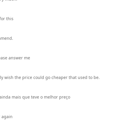
or this
ommend.
lease answer me
ally wish the price could go cheaper that used to be.
 ainda mais que teve o melhor preço
r again