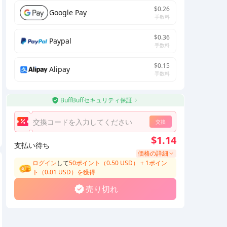
$0.26
Google Pay
手数料
$0.36
Paypal
手数料
$0.15
Alipay
手数料
BuffBuffセキュリティ保証
交換
$1.14
支払い待ち
価格の詳細
ログイン
して
50ポイント（0.50 USD）
+
1
ポイン
ト（
0.01
USD）
を獲得
売り切れ