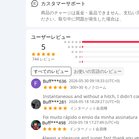
カスタマーサポート
商品のチャージは返金・返品できません。支払い
ださい。取引中に問題が発生した場合は、
ユーザーレビュー
5
744
レビュー
すべてのレビュー
お使いの言語のレビュー
Buff***636
2026-05-30 09:18:33 (UTC+0)
300+30 モノクローム
Instantaneous and without a hitch, I didn't c
Buff***281
2026-05-18 18:28:27 (UTC+0)
インターノット会員権
Foi muito rápido o envio da minha assinatur
Buff***498
2026-05-18 17:27:49 (UTC+0)
インターノット会員権
Always a pleasure and super fast thank you v