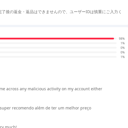
完了後の返金・返品はできませんので、ユーザーIDは慎重にご入力く
98%
1%
0%
0%
1%
ome across any malicious activity on my account either
a super recomendo além de ter um melhor preço
ery much!