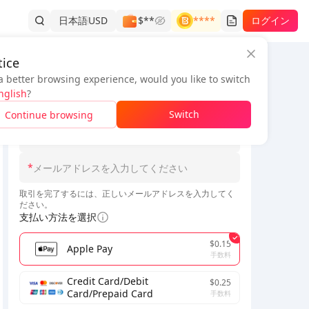
日本語
USD
$**
****
ログイン
ice
a better browsing experience, would you like to switch
注文情報
nglish
?
*
Switch
Continue browsing
*
サーバーを選択してください
*
取引を完了するには、正しいメールアドレスを入力してく
ださい。
支払い方法を選択
$0.15
Apple Pay
手数料
Credit Card/Debit
$0.25
Card/Prepaid Card
手数料