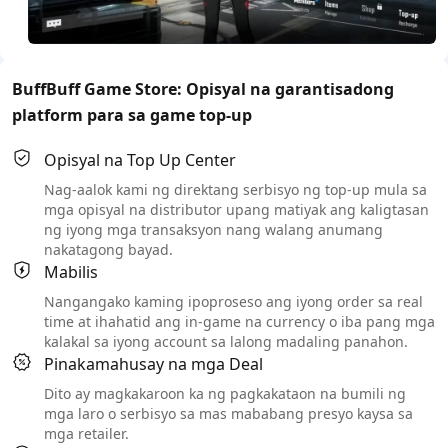
BuffBuff Game Store: Opisyal na garantisadong
platform para sa game top-up
Opisyal na Top Up Center
Nag-aalok kami ng direktang serbisyo ng top-up mula sa
mga opisyal na distributor upang matiyak ang kaligtasan
ng iyong mga transaksyon nang walang anumang
nakatagong bayad.
Mabilis
Nangangako kaming ipoproseso ang iyong order sa real
time at ihahatid ang in-game na currency o iba pang mga
kalakal sa iyong account sa lalong madaling panahon.
Pinakamahusay na mga Deal
Dito ay magkakaroon ka ng pagkakataon na bumili ng
mga laro o serbisyo sa mas mababang presyo kaysa sa
mga retailer.