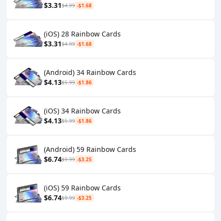
$3.31
$4.99
-$1.68
(iOS) 28 Rainbow Cards
$3.31
$4.99
-$1.68
(Android) 34 Rainbow Cards
$4.13
$5.99
-$1.86
(iOS) 34 Rainbow Cards
$4.13
$5.99
-$1.86
(Android) 59 Rainbow Cards
$6.74
$9.99
-$3.25
(iOS) 59 Rainbow Cards
$6.74
$9.99
-$3.25