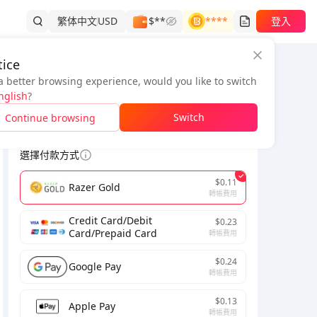
繁体中文
USD
$**
****
登入
ice
a better browsing experience, would you like to switch
訂單資訊
nglish
?
*
Switch
Continue browsing
為了完成交易，請填寫正確的電子郵件。
選擇付款方式
$0.11
Razer Gold
轉帳費用
Credit Card/Debit
$0.23
Card/Prepaid Card
轉帳費用
$0.24
Google Pay
轉帳費用
$0.13
Apple Pay
轉帳費用