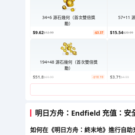
34+6 源石幾何（首次雙倍獎
57+1
勵）
$9.62
$15.54
$12.99
-$3.37
$20.99
194+48 源石幾何（首次雙倍獎
勵）
$51.8
$3.71
$69.99
-$18.19
$4.99
明日方舟：Endfield 充值
如何在《明日方舟：終末地》進行自助