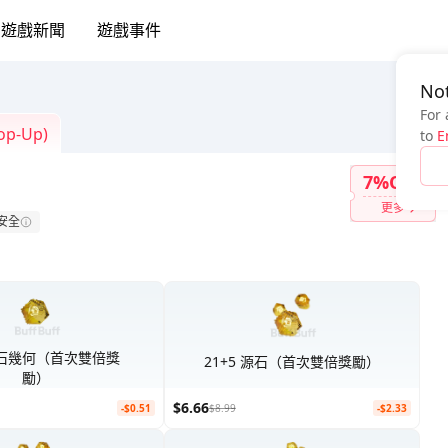
遊戲新聞
遊戲事件
Not
For 
Top-Up)
to
E
7%OFF
更多
安全
源石幾何（首次雙倍獎
21+5 源石（首次雙倍獎勵）
勵）
$6.66
-$0.51
$8.99
-$2.33