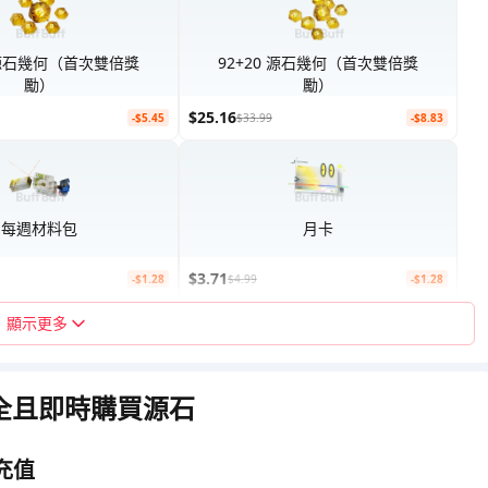
1 源石幾何（首次雙倍獎
92+20 源石幾何（首次雙倍獎
勵）
勵）
$25.16
-$5.45
$33.99
-$8.83
每週材料包
月卡
$3.71
-$1.28
$4.99
-$1.28
顯示更多
：安全且即時購買源石
充值