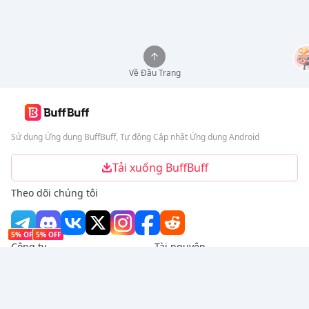
Về Đầu Trang
Sử dụng Ứng dụng BuffBuff, Tự động Cập nhật Ứng dụng Android
Tải xuống BuffBuff
Theo dõi chúng tôi
5% OFF
5% OFF
Công ty
Tài nguyên
Giới thiệu
Phương thức thanh toán
Bảo mật
Trợ giúp