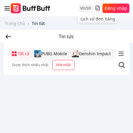
Đăng nhập
VI
USD
Lịch sử đơn hàng
Trang chủ
Tin tức
Tin tức
Tất cả
PUBG Mobile
Genshin Impact
Mobi
Được thích nhiều nhất
Mới nhất