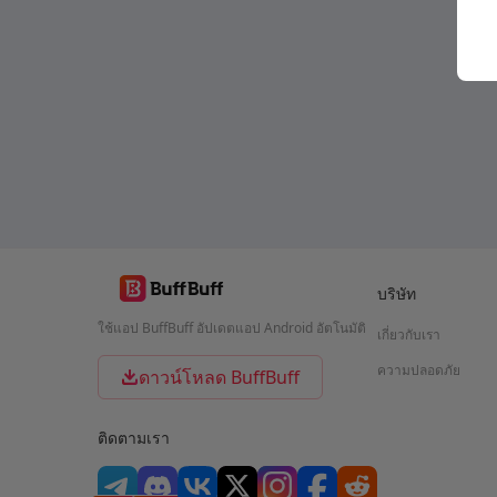
บริษัท
ใช้แอป BuffBuff อัปเดตแอป Android อัตโนมัติ
เกี่ยวกับเรา
ความปลอดภัย
ดาวน์โหลด BuffBuff
ติดตามเรา