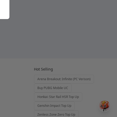
Hot Selling
Arena Breakout: Infinite (PC Verison)
Buy PUBG Mobile UC
Honkai: Star Rail HSR Top Up
Genshin Impact Top Up
Zenless Zone Zero Top Up