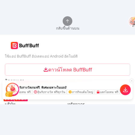
กลับขึ้นด้านบน
ใช้แอป BuffBuff อัปเดตแอป Android อัตโนมัติ
ดาวน์โหลด BuffBuff
ติดตามเรา
รับรางวัลเกมฟรี: พิเศษเฉพาะในแอป!
แลกไอเทม ฟรี
ลุ้นรับรางวัล ฟรีทุกวัน
ภารกิจแต้มใหญ่
แลกไอเทม ฟรี
ลุ้นรับร
5% OFF
5% OFF
บริษัท
ทรัพยากร
เกี่ยวกับเรา
ช่องทางการชำระเงิน
ความปลอดภัย
ความช่วยเหลือ
Hot Selling