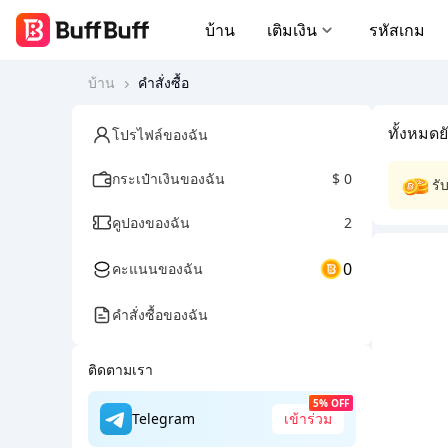
บ้าน
เติมเงิน
รหัสเกม
บ้าน
คำสั่งซื้อ
ทั้งหมด
ย
โปรไฟล์ของฉัน
กระเป๋าเงินของฉัน
$ 0
รั
คูปองของฉัน
2
0
คะแนนของฉัน
คำสั่งซื้อของฉัน
ติดตามเรา
5% OFF
Telegram
เข้าร่วม