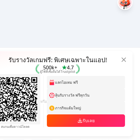
รับรางวัลเกมฟรี: พิเศษเฉพาะในแอป!
Hot Selling
500k+
4.7
ผู้ใช้ที่เชื่อถือได้
Trustpilot
Arena Breakout: Infinite (PC Verison)
แลกไอเทม ฟรี
Buy PUBG Mobile UC
Honkai: Star Rail HSR Top Up
ลุ้นรับรางวัล ฟรีทุกวัน
หรือ
Genshin Impact Top Up
ภารกิจแต้มใหญ่
Zenless Zone Zero Top Up
รับเลย
สแกนเพื่อดาวน์โหลด