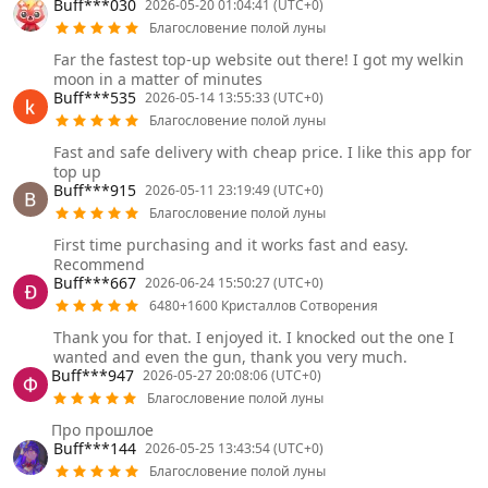
Buff***030
2026-05-20 01:04:41 (UTC+0)
Благословение полой луны
Far the fastest top-up website out there! I got my welkin
moon in a matter of minutes
Buff***535
2026-05-14 13:55:33 (UTC+0)
Благословение полой луны
Fast and safe delivery with cheap price. I like this app for
top up
Buff***915
2026-05-11 23:19:49 (UTC+0)
Благословение полой луны
First time purchasing and it works fast and easy.
Recommend
Buff***667
2026-06-24 15:50:27 (UTC+0)
6480+1600 Кристаллов Сотворения
Thank you for that. I enjoyed it. I knocked out the one I
wanted and even the gun, thank you very much.
Buff***947
2026-05-27 20:08:06 (UTC+0)
Благословение полой луны
Про прошлое
Buff***144
2026-05-25 13:43:54 (UTC+0)
Благословение полой луны