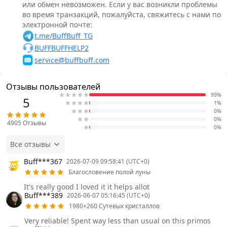
или обмен невозможен. Если у вас возникли проблемы
во время транзакций, пожалуйста, свяжитесь с нами по
электронной почте:
t.me/BuffBuff_TG
BUFFBUFFHELP2
service@buffbuff.com
Отзывы пользователей
99%
5
1%
0%
0%
4905
Отзывы
0%
Все отзывы
Buff***367
2026-07-09 09:58:41 (UTC+0)
Благословение полой луны
It's really good I loved it it helps allot
Buff***389
2026-06-07 05:16:45 (UTC+0)
1980+260 Сутевых кристаллов
Very reliable! Spent way less than usual on this primos