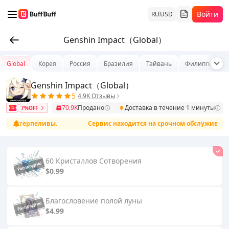
Войти
RU
USD
Genshin Impact（Global）
Global
Корея
Россия
Бразилия
Тайвань
Филиппины
Genshin Impact（Global）
5
4.9K Отзывы
70.9K
Продано
Доставка в течение 1 минуты
7%OFF
дьте терпеливы.
Сервис находится на срочном обслуживании и
60 Кристаллов Сотворения
$0.99
Благословение полой луны
$4.99