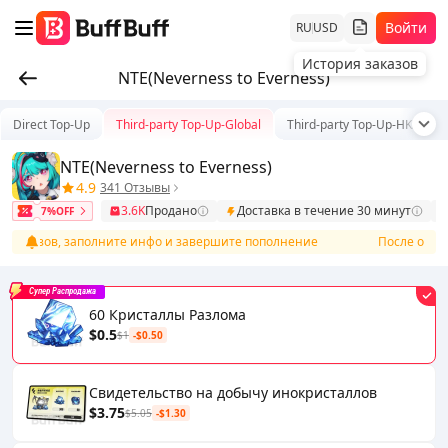
Войти
RU
USD
История заказов
NTE(Neverness to Everness)
Direct Top-Up
Third-party Top-Up-Global
Third-party Top-Up-HK/TW/
NTE(Neverness to Everness)
4.9
341 Отзывы
3.6K
Продано
Доставка в течение 30 минут
7%OFF
заказов, заполните инфо и завершите пополнение
После оплаты 
Супер Распродажа
60 Кристаллы Разлома
$0.5
$1
-$0.50
Свидетельство на добычу инокристаллов
$3.75
$5.05
-$1.30