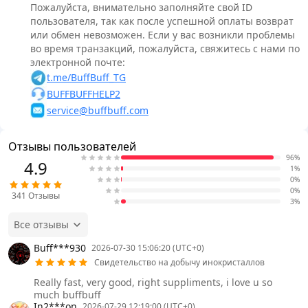
Пожалуйста, внимательно заполняйте свой ID
пользователя, так как после успешной оплаты возврат
или обмен невозможен. Если у вас возникли проблемы
во время транзакций, пожалуйста, свяжитесь с нами по
электронной почте:
t.me/BuffBuff_TG
BUFFBUFFHELP2
service@buffbuff.com
Отзывы пользователей
96%
4.9
1%
0%
0%
341
Отзывы
3%
Все отзывы
Buff***930
2026-07-30 15:06:20 (UTC+0)
Свидетельство на добычу инокристаллов
Really fast, very good, right suppliments, i love u so
much buffbuff
In2***on
2026-07-29 12:19:00 (UTC+0)