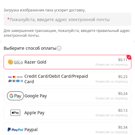
Загрузка изображения пака ускорит доставку。
*
Для завершения транзакции, пожалуйста, введите правильный адрес
электронной почты.
Выберите способ оплаты
$0.11
Razer Gold
Комиссия за перевод
Credit Card/Debit Card/Prepaid
$0.23
Card
Комиссия за перевод
$0.24
Google Pay
Комиссия за перевод
$0.13
Apple Pay
Комиссия за перевод
$0.34
Paypal
Комиссия за перевод