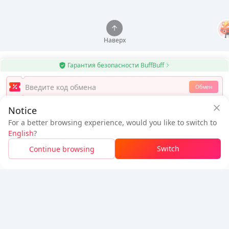
Наверх
Гарантия безопасности BuffBuff
Используйте приложение BuffBuff для автоматического обновления
Обмен
приложений Android
Notice
$0.61
Скачать BuffBuff
$0.98
For a better browsing experience, would you like to switch to
Новый пользователь: Скидка
К оплате
English
?
$0.37
Подписаться
Switch
Continue browsing
Войдите, чтобы получить скидку
5% OFF
5% OFF
Компания
Ресурсы
О нас
Способ оплаты
Безопасность
Помощь