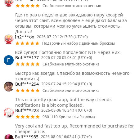
Снабжение охотника за честью
Где-то раз в неделю-две закидываю пару косарей
через этот сайт, всем доволен + ещё дают баллы за
отзывы, которыми можно уменьшить стоимость
Доната!
In2***on
2026-07-29 12:17:30 (UTC+0)
Подарочный набор с двойным броском
Всё супер! Постоянно пополняют NTE через них.
Buff***177
2026-07-28 05:03:01 (UTC+0)
Снабжение элитного охотника
Быстро как всегда! Спасибо за возможность немного
экономить)
Buff***294
2026-07-24 15:29:34 (UTC+0)
Снабжение элитного охотника
This is a pretty good app, but the way it sends
notifications is a bit complicated.
Buff***223
2026-08-06 16:34:14 (UTC+0)
980+110 Кристаллы Разлома
Very cool and fast top up. Recommended to purchase for
cheaper price.
Buff***985
2026-08-06 16:02:41 (UTC+0)