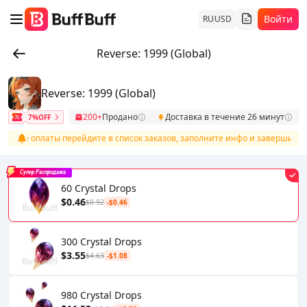
Войти
RU
USD
Reverse: 1999 (Global)
Reverse: 1999 (Global)
200+
Продано
Доставка в течение 26 минут
7%OFF
После оплаты перейдите в список заказов, заполните инфо и завершите п
Супер Распродажа
60 Crystal Drops
$0.46
$0.92
-$0.46
300 Crystal Drops
$3.55
$4.63
-$1.08
980 Crystal Drops