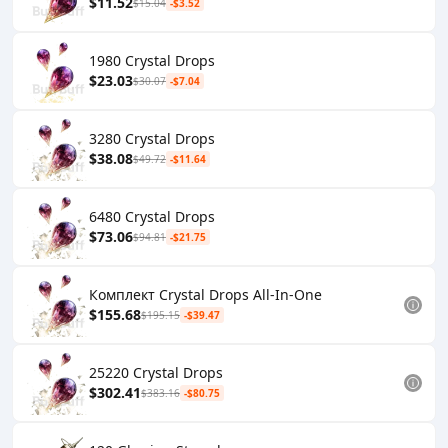
$11.52
$15.04
-$3.52
1980 Crystal Drops
$23.03
$30.07
-$7.04
3280 Crystal Drops
$38.08
$49.72
-$11.64
6480 Crystal Drops
$73.06
$94.81
-$21.75
Комплект Crystal Drops All-In-One
$155.68
$195.15
-$39.47
25220 Crystal Drops
$302.41
$383.16
-$80.75