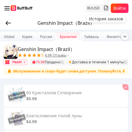
Войти
RU
USD
История заказов
Genshin Impact（Brazil）
Global
Корея
Россия
Бразилия
Тайвань
Филиппины
Genshin Impact（Brazil）
5
4.9K Отзывы
70.9K
Продано
Доставка в течение 1 минуты
7%OFF
чном обслуживании и скоро будет снова доступен. Пожалуйста, будьте
60 Кристаллов Сотворения
$0.99
Благословение полой луны
$4.99