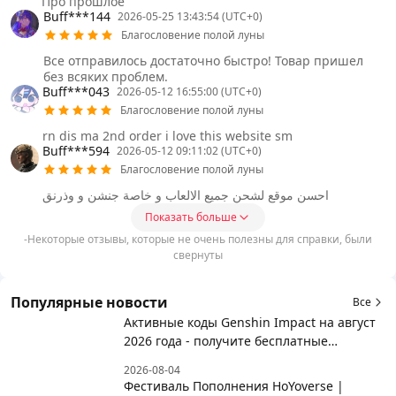
Про прошлое
Buff***144
2026-05-25 13:43:54 (UTC+0)
Благословение полой луны
Все отправилось достаточно быстро! Товар пришел
без всяких проблем.
Buff***043
2026-05-12 16:55:00 (UTC+0)
Благословение полой луны
rn dis ma 2nd order i love this website sm
Buff***594
2026-05-12 09:11:02 (UTC+0)
Благословение полой луны
احسن موقع لشحن جميع الالعاب و خاصة جنشن و وذرنق
Показать больше
-Некоторые отзывы, которые не очень полезны для справки, были
свернуты
Популярные новости
Все
Активные коды Genshin Impact на август
2026 года - получите бесплатные
награды!
2026-08-04
Фестиваль Пополнения HoYoverse |