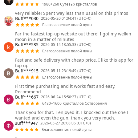
1980+260 Сутевых кристаллов
Very reliable! Spent way less than usual on this primos
Buff***030
2026-05-20 01:04:41 (UTC+0)
Благословение полой луны
Far the fastest top-up website out there! I got my welkin
moon in a matter of minutes
Buff***535
2026-05-14 13:55:33 (UTC+0)
Благословение полой луны
Fast and safe delivery with cheap price. I like this app for
top up
Buff***915
2026-05-11 23:19:49 (UTC+0)
Благословение полой луны
First time purchasing and it works fast and easy.
Recommend
Buff***667
2026-06-24 15:50:27 (UTC+0)
6480+1600 Кристаллов Сотворения
Thank you for that. I enjoyed it. I knocked out the one I
wanted and even the gun, thank you very much.
Buff***947
2026-05-27 20:08:06 (UTC+0)
Благословение полой луны