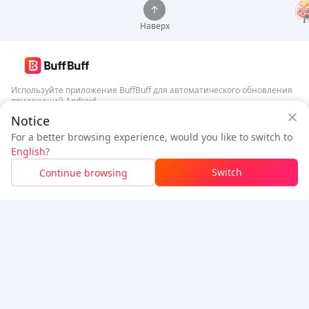
Наверх
Используйте приложение BuffBuff для автоматического обновления
приложений Android
Гарантия безопасности BuffBuff
Notice
Скачать BuffBuff
Войдите
, чтобы
получить 50 баллов (0.50 USD)
+
1
баллов (
0.01
For a better browsing experience, would you like to switch to
USD)
English
?
Подписаться
$1.04
К оплате
Switch
Continue browsing
Пополнить
Детали цены
5% OFF
5% OFF
Компания
Ресурсы
О нас
Способ оплаты
Безопасность
Помощь
Горячие продажи
Arena Breakout: Infinite (PC Verison)