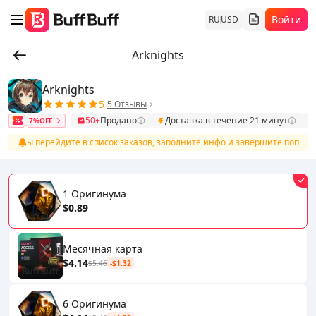
Войти
RU
USD
Arknights
Arknights
5
5 Отзывы
50+
Продано
Доставка в течение 21 минут
7%OFF
оплаты перейдите в список заказов, заполните инфо и завершите пополн
1 Оригинума
$0.89
Месячная карта
$4.14
$5.46
-$1.32
6 Оригинума