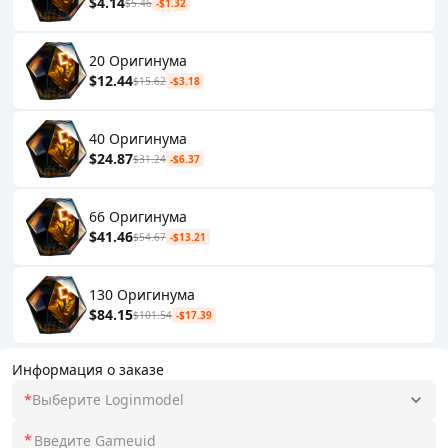
$4.14
$5.46
-$1.32
20 Оригинума
$12.44
$15.62
-$3.18
40 Оригинума
$24.87
$31.24
-$6.37
66 Оригинума
$41.46
$54.67
-$13.21
130 Оригинума
$84.15
$101.54
-$17.39
Информация о заказе
*
Выберите Loginmodel
*