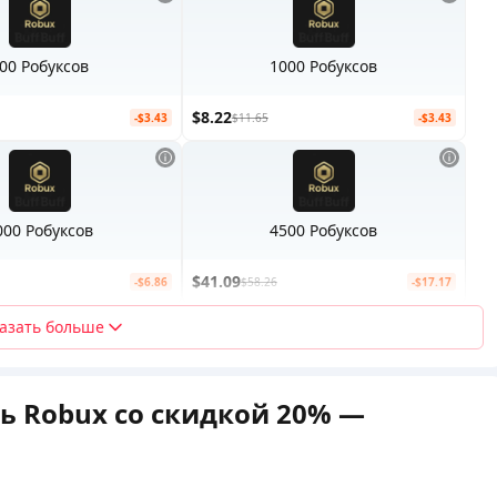
00 Робуксов
1000 Робуксов
$8.22
-$3.43
$11.65
-$3.43
000 Робуксов
4500 Робуксов
$41.09
-$6.86
$58.26
-$17.17
азать больше
ь Robux со скидкой 20% —