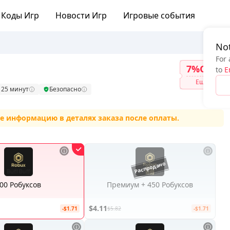
Коды Игр
Новости Игр
Игровые события
Not
For 
7%OFF
to
E
Ещё
 25 минут
Безопасно
е информацию в деталях заказа после оплаты.
00 Робуксов
Премиум + 450 Робуксов
$4.11
-$1.71
$5.82
-$1.71