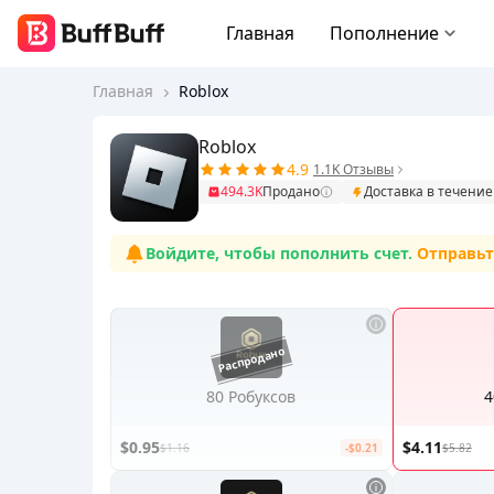
Главная
Пополнение
Главная
Roblox
Roblox
4.9
1.1K Отзывы
494.3K
Продано
Доставка в течение
Войдите, чтобы пополнить счет.
Отправьт
80 Робуксов
4
$0.95
$4.11
$1.16
-$0.21
$5.82