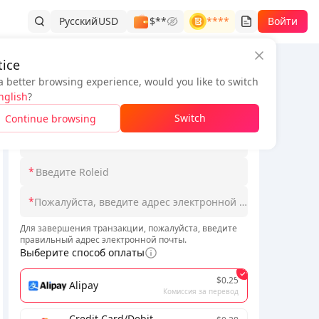
Русский
USD
$**
****
Войти
ice
a better browsing experience, would you like to switch
Информация о заказе
nglish
?
*
Switch
Continue browsing
*
*
*
Для завершения транзакции, пожалуйста, введите
правильный адрес электронной почты.
Выберите способ оплаты
$0.25
Alipay
Комиссия за перевод
Credit Card/Debit