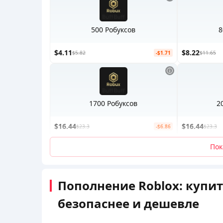
500 Робуксов
8
$4.11
$8.22
$5.82
-$1.71
$11.65
1700 Робуксов
2
$16.44
$16.44
$23.3
-$6.86
$23.3
Пок
Пополнение Roblox: купит
безопаснее и дешевле