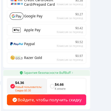
$0.38
Card/Prepaid Card
Комиссия за перевод
$0.27
Google Pay
Комиссия за перевод
$0.42
Apple Pay
Комиссия за перевод
$0.52
Paypal
Комиссия за перевод
$0.97
Razer Gold
Комиссия за перевод
Гарантия безопасности BuffBuff
$4.36
$4.66
Новый пользователь:
К оплате
Скидка
$0.30
Войдите, чтобы получить скидку