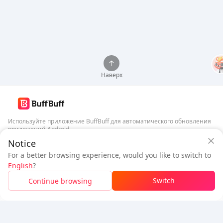
Наверх
Используйте приложение BuffBuff для автоматического обновления
приложений Android
Гарантия безопасности BuffBuff
Notice
Скачать BuffBuff
Войдите
, чтобы
получить 50 баллов (0.50 USD)
+
1
баллов (
0.01
For a better browsing experience, would you like to switch to
USD)
English
?
Подписаться
$1.03
К оплате
Switch
Continue browsing
Пополнить
Детали цены
5% OFF
5% OFF
Компания
Ресурсы