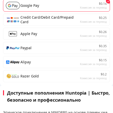
$0.14
Google Pay
Комиссия за перевод
Credit Card/Debit Card/Prepaid
$0.25
Card
Комиссия за перевод
$0.26
Apple Pay
Комиссия за перевод
$0.35
Paypal
Комиссия за перевод
$0.15
Alipay
Комиссия за перевод
$0.2
Razer Gold
Комиссия за перевод
Доступные пополнения Huntopia | Быстро,
безопасно и профессионально
Эпическое приключение в MMORPG на основе племен уже