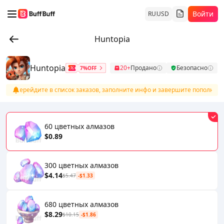
Войти
RU
USD
Huntopia
Huntopia
20+
Продано
Безопасно
7%OFF
аты перейдите в список заказов, заполните инфо и завершите пополнение
60 цветных алмазов
$0.89
300 цветных алмазов
$4.14
$5.47
-$1.33
680 цветных алмазов
$8.29
$10.15
-$1.86