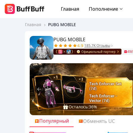
Главная
Пополнение
Главная
PUBG MOBILE
PUBG MOBILE
4.9
185.7K Отзывы
4M
Официальный партнер
Осталось:
36%
Популярный
Обменять UC