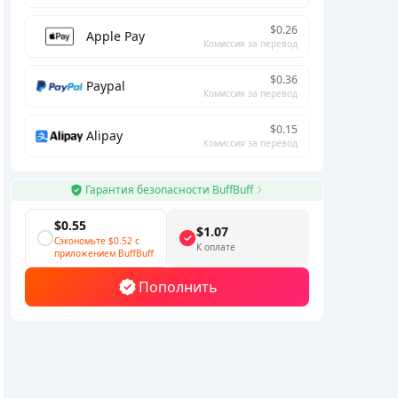
$0.26
Apple Pay
Комиссия за перевод
$0.36
Paypal
Комиссия за перевод
$0.15
Alipay
Комиссия за перевод
Гарантия безопасности BuffBuff
$0.55
$1.07
Сэкономьте
$0.52
с
К оплате
приложением BuffBuff
Пополнить