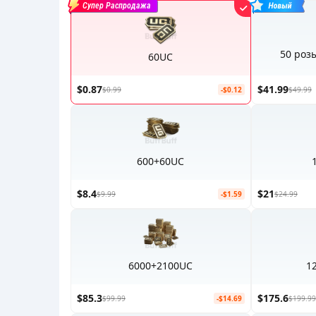
Супер Распродажа
50 роз
60UC
$0.87
$41.99
$0.99
-$0.12
$49.99
600+60UC
$8.4
$21
$9.99
-$1.59
$24.99
6000+2100UC
1
$85.3
$175.6
$99.99
-$14.69
$199.99