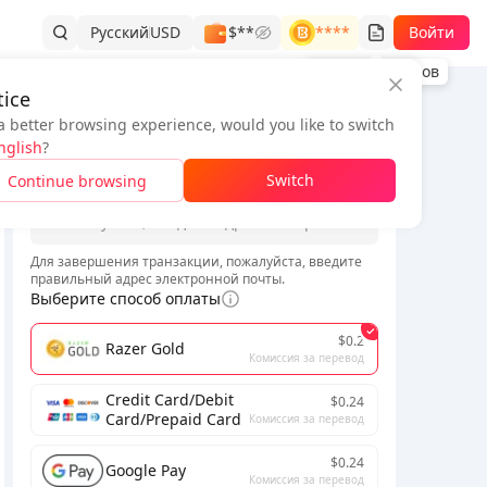
Русский
USD
$**
****
Войти
История заказов
ice
a better browsing experience, would you like to switch
Информация о заказе
nglish
?
*
Switch
Continue browsing
*
Для завершения транзакции, пожалуйста, введите
правильный адрес электронной почты.
Выберите способ оплаты
$0.2
Razer Gold
Комиссия за перевод
Credit Card/Debit
$0.24
Card/Prepaid Card
Комиссия за перевод
$0.24
Google Pay
Комиссия за перевод