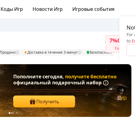
Коды Игр
Новости Игр
Игровые события
Not
For 
7%OFF
to
E
Ещё
Продано
Доставка в течение 3 минут
Безопасно
Пополните сегодня,
получите бесплатно
официальный подарочный набор
$0
/$1
Получить
1
2