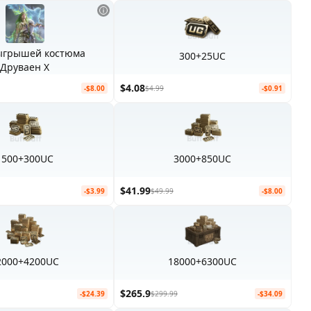
ыгрышей костюма
300+25UC
Друваен X
$4.08
-$8.00
$4.99
-$0.91
1500+300UC
3000+850UC
$41.99
-$3.99
$49.99
-$8.00
2000+4200UC
18000+6300UC
$265.9
-$24.39
$299.99
-$34.09