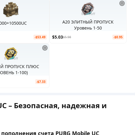
A20 ЭЛИТНЫЙ ПРОПУСК
000+10500UC
Уровень 1-50
$5.03
-$53.49
$5.98
-$0.95
Й ПРОПУСК ПЛЮС
РОВЕНЬ 1-100)
-$7.33
C – Безопасная, надежная и
пополнения счета PUBG Mobile UC