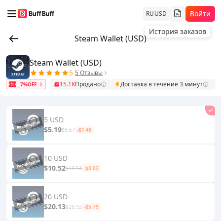
Войти
RU
USD
История заказов
Steam Wallet (USD)
Steam Wallet (USD)
5
5 Отзывы
15.1K
Продано
Доставка в течение 3 минут
7%OFF
5 USD
$5.19
$6.67
-$1.48
10 USD
$10.52
$13.54
-$3.02
20 USD
$20.13
$25.92
-$5.79