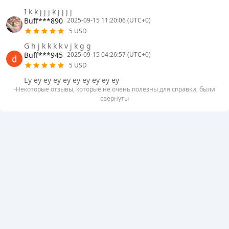
I k k j j j k j j j j
Buff***890
2025-09-15 11:20:06 (UTC+0)
5 USD
G h j k k k k v j k g g
Buff***945
2025-09-15 04:26:57 (UTC+0)
5 USD
Ey ey ey ey ey ey ey ey ey ey
-Некоторые отзывы, которые не очень полезны для справки, были
свернуты