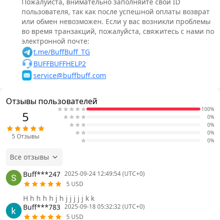
Пожалуйста, внимательно заполняйте свой ID
пользователя, так как после успешной оплаты возврат
или обмен невозможен. Если у вас возникли проблемы
во время транзакций, пожалуйста, свяжитесь с нами по
электронной почте:
t.me/BuffBuff_TG
BUFFBUFFHELP2
service@buffbuff.com
Отзывы пользователей
100%
5
0%
0%
0%
5
Отзывы
0%
Все отзывы
Buff***247
2025-09-24 12:49:54 (UTC+0)
5 USD
H h h h h j h j j j j j k k
Buff***783
2025-09-18 05:32:32 (UTC+0)
5 USD