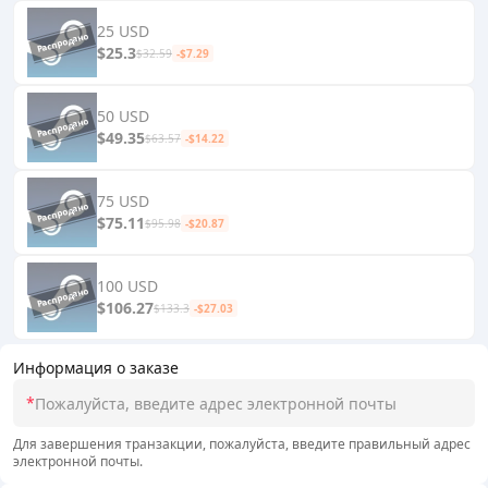
25 USD
$25.3
$32.59
-$7.29
50 USD
$49.35
$63.57
-$14.22
75 USD
$75.11
$95.98
-$20.87
100 USD
$106.27
$133.3
-$27.03
Информация о заказе
*
Для завершения транзакции, пожалуйста, введите правильный адрес
электронной почты.