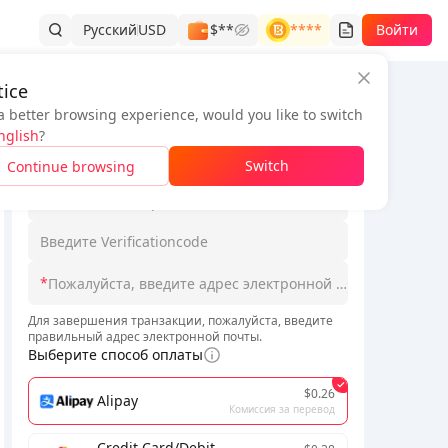
Русский
USD
$**
****
Войти
ice
a better browsing experience, would you like to switch
Информация о заказе
nglish
?
*
Switch
Continue browsing
*
Для завершения транзакции, пожалуйста, введите
правильный адрес электронной почты.
Выберите способ оплаты
$0.26
Alipay
Комиссия за перевод
Credit Card/Debit