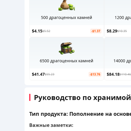
500 драгоценных камней
1200 д
$4.15
$8.29
$5.52
-$1.37
$10.35
6500 драгоценных камней
14000 д
$41.47
$84.18
$55.23
-$13.76
$110.46
Руководство по хранимой 
Тип продукта: Пополнение на основе в
Важные заметки: