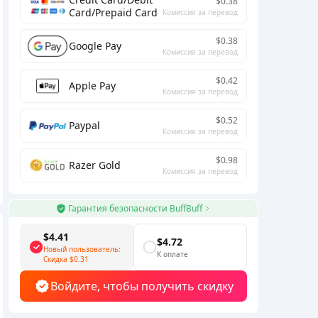
$0.38
Card/Prepaid Card
Комиссия за перевод
$0.38
Google Pay
Комиссия за перевод
$0.42
Apple Pay
Комиссия за перевод
$0.52
Paypal
Комиссия за перевод
$0.98
Razer Gold
Комиссия за перевод
Гарантия безопасности BuffBuff
$4.41
$4.72
Новый пользователь:
К оплате
Скидка
$0.31
Войдите, чтобы получить скидку