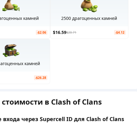
рагоценных камней
2500 драгоценных камней
$16.59
-$2.06
$20.71
-$4.12
рагоценных камней
-$26.28
стоимости в Clash of Clans
хода через Supercell ID для Clash of Clans