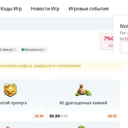
Коды Игр
Новости Игр
Игровые события
Not
For 
7%OFF
to
E
Ещё
22 минут
Безопасно
заполните инфо и завершите пополнение
лотой пропуск
80 драгоценных камней
$0.89
-$1.44
$1.03
-$0.14