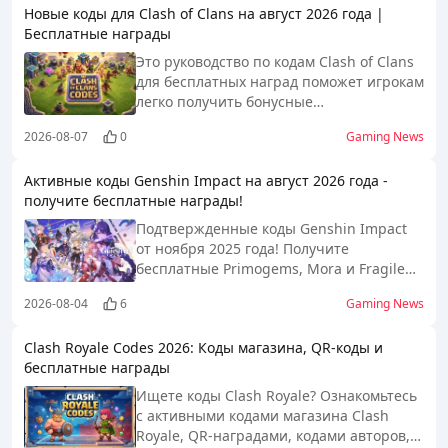
Новые коды для Clash of Clans на август 2026 года |
Бесплатные награды
Это руководство по кодам Clash of Clans
для бесплатных наград поможет игрокам
легко получить бонусные
внутриигровые предметы, такие как
2026-08-07
0
Gaming News
ресурсы, усиления и специальные
награды. В статье также объясняется,
Активные коды Genshin Impact на август 2026 года -
как активировать промокоды в Clash of
получите бесплатные награды!
Clans, чтобы вы могли максимально
использовать все доступные акции и
Подтвержденные коды Genshin Impact
награды событий.
от ноября 2025 года! Получите
бесплатные Primogems, Mora и Fragile
Resin. Ежедневно обновляемые
2026-08-04
6
Gaming News
инструкции по использованию, часто
задаваемые вопросы и устранение
Clash Royale Codes 2026: Коды магазина, QR-коды и
неполадок - используйте до истечения
бесплатные награды
срока действия!
Ищете коды Clash Royale? Ознакомьтесь
с активными кодами магазина Clash
Royale, QR-наградами, кодами авторов,