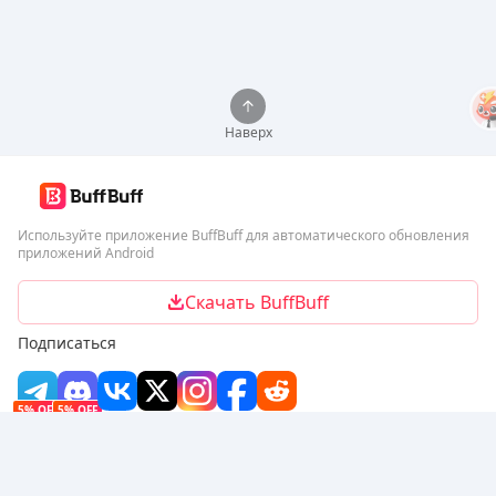
Наверх
Используйте приложение BuffBuff для автоматического обновления
приложений Android
Скачать BuffBuff
Подписаться
5% OFF
5% OFF
Компания
Ресурсы
О нас
Способ оплаты