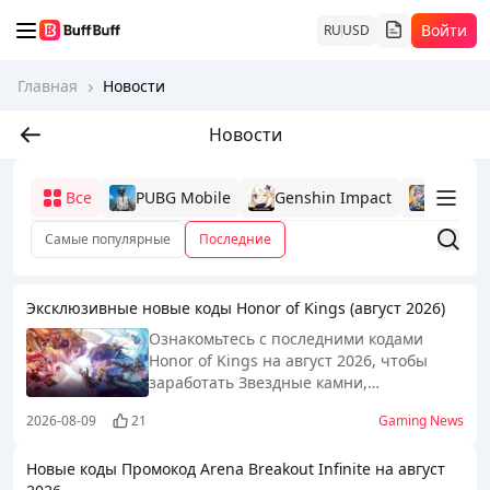
Войти
RU
USD
Главная
Новости
Новости
Все
PUBG Mobile
Genshin Impact
Mobile
Самые популярные
Последние
Эксклюзивные новые коды Honor of Kings (август 2026)
Ознакомьтесь с последними кодами
Honor of Kings на август 2026, чтобы
заработать Звездные камни,
эксклюзивные скины и жемчужины
2026-08-09
21
Gaming News
героев. Узнайте, как их использовать,
что дает каждая награда, и многое
Новые коды Промокод Arena Breakout Infinite на август
другое!