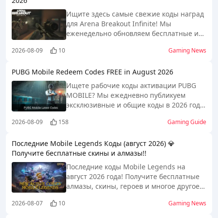
2026
Ищите здесь самые свежие коды наград
для Arena Breakout Infinite! Мы
еженедельно обновляем бесплатные и
эксклюзивные коды для игры!
2026-08-09
10
Gaming News
PUBG Mobile Redeem Codes FREE in August 2026
Ищете рабочие коды активации PUBG
MOBILE? Мы ежедневно публикуем
эксклюзивные и общие коды в 2026 году.
Получайте бесплатные награды и
2026-08-09
158
Gaming Guide
делайте игровой процесс намного
проще!
Последние Mobile Legends Коды (август 2026) 💎
Получите бесплатные скины и алмазы!!
Последние коды Mobile Legends на
август 2026 года! Получите бесплатные
алмазы, скины, героев и многое другое.
Включает анализ вознаграждений,
2026-08-07
10
Gaming News
простое руководство по выкупу и
помощь в устранении неполадок.