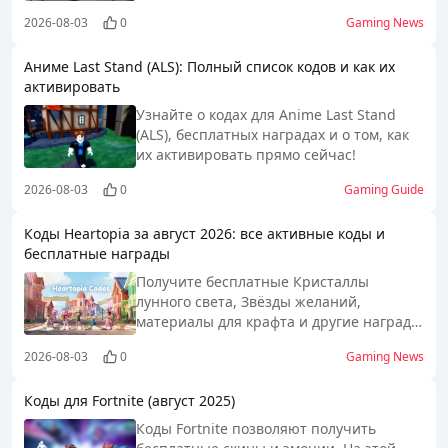
инструкциями по активации и
2026-08-03
0
Gaming News
официальными событиями с
бесплатными наградами в 2026 году.
Аниме Last Stand (ALS): Полный список кодов и как их
активировать
Узнайте о кодах для Anime Last Stand
(ALS), бесплатных наградах и о том, как
их активировать прямо сейчас!
2026-08-03
0
Gaming Guide
Коды Heartopia за август 2026: все активные коды и
бесплатные награды
Получите бесплатные Кристаллы
лунного света, Звёзды желаний,
материалы для крафта и другие награды
с помощью действующих кодов
2026-08-03
0
Gaming News
Heartopia. Узнайте, как активировать
коды и бесплатно получить пропуска
Коды для Fortnite (август 2025)
выставки.
Коды Fortnite позволяют получить