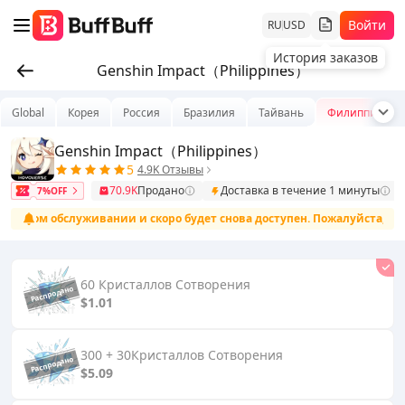
Войти
RU
USD
История заказов
Genshin Impact（Philippines）
Global
Корея
Россия
Бразилия
Тайвань
Филиппины
Genshin Impact（Philippines）
5
4.9K Отзывы
70.9K
Продано
Доставка в течение 1 минуты
7%OFF
рочном обслуживании и скоро будет снова доступен. Пожалуйста, будь
60 Кристаллов Сотворения
$1.01
300 + 30Кристаллов Сотворения
$5.09