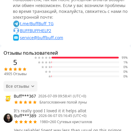
или обмен невозможен. Если у вас возникли проблемы
во время транзакций, пожалуйста, свяжитесь с нами по
электронной почте:
t.me/BuffBuff_TG
BUFFBUFFHELP2
service@buffbuff.com
Отзывы пользователей
99%
5
1%
0%
0%
4905
Отзывы
0%
Все отзывы
Buff***367
2026-07-09 09:58:41 (UTC+0)
Благословение полой луны
It's really good I loved it it helps allot
Buff***389
2026-06-07 05:16:45 (UTC+0)
1980+260 Сутевых кристаллов
Very reliable! Spent way less than usual on this primos