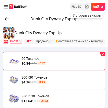
Войти
RU
USD
История заказов
Dunk City Dynasty Top Up
Dunk City Dynasty Top Up
200+
Продано
Доставка в течение 12 минут
7%OFF
60 Токенов
$0.84
$1.01
-$0.17
300+30 Токенов
$4.36
$5.61
-$1.25
980+130 Токенов
$12.64
$16.28
-$3.64