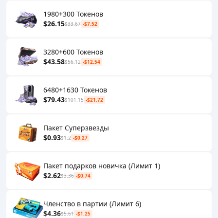
1980+300 Токенов
$26.15
$33.67
-$7.52
3280+600 Токенов
$43.58
$56.12
-$12.54
6480+1630 Токенов
$79.43
$101.15
-$21.72
Пакет Суперзвезды
$0.93
$1.2
-$0.27
Пакет подарков новичка (Лимит 1)
$2.62
$3.36
-$0.74
Членство в партии (Лимит 6)
$4.36
$5.61
-$1.25