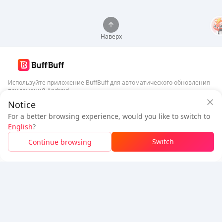
Наверх
Используйте приложение BuffBuff для автоматического обновления
приложений Android
Notice
Гарантия безопасности BuffBuff
Скачать BuffBuff
For a better browsing experience, would you like to switch to
Войдите
, чтобы
получить 50 баллов (0.50 USD)
English
?
Подписаться
$0.98
К оплате
Switch
Continue browsing
Пополнить
Экономия
$0.03
5% OFF
5% OFF
Компания
Ресурсы
О нас
Способ оплаты
Безопасность
Помощь
Горячие продажи