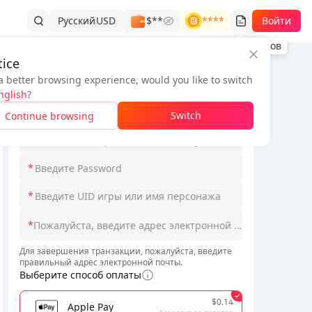
Русский
USD
$**
****
Войти
История заказов
ice
a better browsing experience, would you like to switch
Информация о заказе
nglish
?
*
Выберите Loginmodel
Switch
Continue browsing
*
*
*
*
Для завершения транзакции, пожалуйста, введите
правильный адрес электронной почты.
Выберите способ оплаты
$0.14
Apple Pay