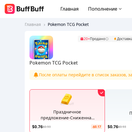
Главная
Пополнение
Главная
Pokemon TCG Pocket
20+
Продано
Доставк
Pokemon TCG Pocket
После оплаты перейдите в список заказов, 
Праздничное
П
предложение-Сниженная
цена Поке Голдx5
$0.76
$0.76
$0.93
-$0.17
$0.93