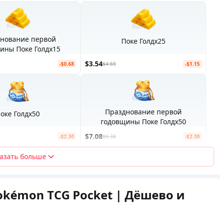
нование первой
Поке Голдx25
ины Поке Голдx15
$3.54
-$0.68
$4.69
-$1.15
Празднование первой
оке Голдx50
годовщины Поке Голдx50
$7.08
-$2.30
$9.38
-$2.30
азать больше
okémon TCG Pocket | Дёшево и