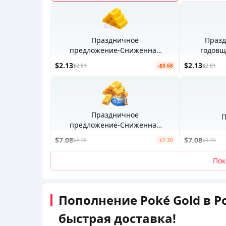
Праздничное
Празд
предложение-Сниженная
годовщ
цена Поке Голдx15
$2.13
$2.13
$2.81
-$0.68
$2.81
Праздничное
П
предложение-Сниженная
цена Поке Голдx50
$7.08
$7.08
$9.38
-$2.30
$9.38
Пок
Пополнение Poké Gold в P
быстрая доставка!