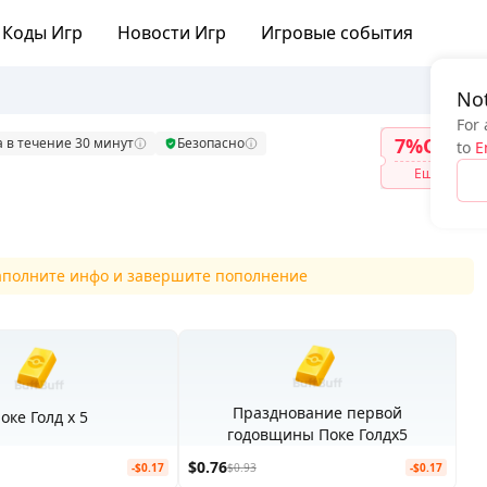
Коды Игр
Новости Игр
Игровые события
Not
For 
7%OFF
а в течение 30 минут
Безопасно
to
E
Ещё
заполните инфо и завершите пополнение
Празднование первой
оке Голд x 5
годовщины Поке Голдx5
$0.76
-$0.17
$0.93
-$0.17