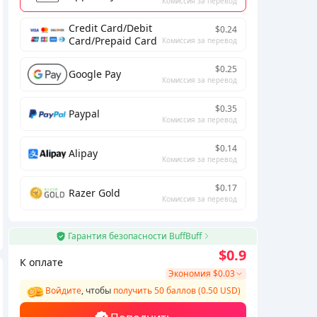
Комиссия за перевод
Credit Card/Debit
$0.24
Card/Prepaid Card
Комиссия за перевод
$0.25
Google Pay
Комиссия за перевод
$0.35
Paypal
Комиссия за перевод
$0.14
Alipay
Комиссия за перевод
$0.17
Razer Gold
Комиссия за перевод
Гарантия безопасности BuffBuff
$0.9
К оплате
Экономия
$0.03
Войдите
, чтобы
получить 50 баллов (0.50 USD)