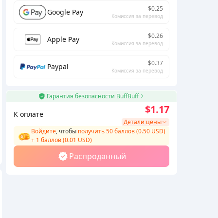
$0.25
Google Pay
Комиссия за перевод
$0.26
Apple Pay
Комиссия за перевод
$0.37
Paypal
Комиссия за перевод
Гарантия безопасности BuffBuff
$1.17
К оплате
Детали цены
Войдите
, чтобы
получить 50 баллов (0.50 USD)
+
1
баллов (
0.01
USD)
Распроданный