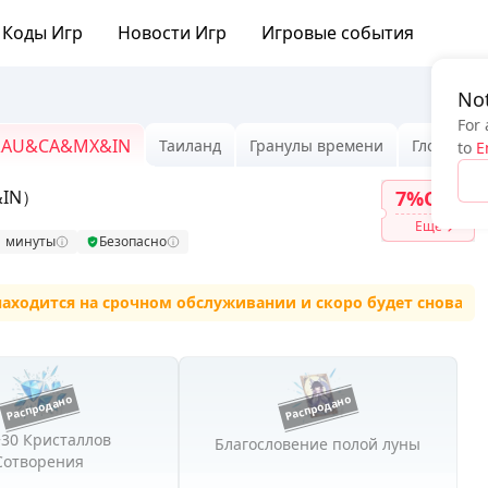
Коды Игр
Новости Игр
Игровые события
Not
For 
&AU&CA&MX&IN
Таиланд
Гранулы времени
Глобальн
to
E
&IN）
7%OFF
Ещё
1 минуты
Безопасно
дится на срочном обслуживании и скоро будет снова досту
+30 Кристаллов
Благословение полой луны
Сотворения