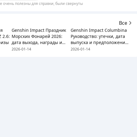
е очень полезны для справки, были свернуты
Все
ия
Genshin Impact Праздник
Genshin Impact Columbina
 2.6:
Морских Фонарей 2026:
Руководство: утечки, дата
ризы
дата выхода, награды и
выпуска и предположения
список бесплатных
о сборке
2026-01-14
2026-01-14
персонажей