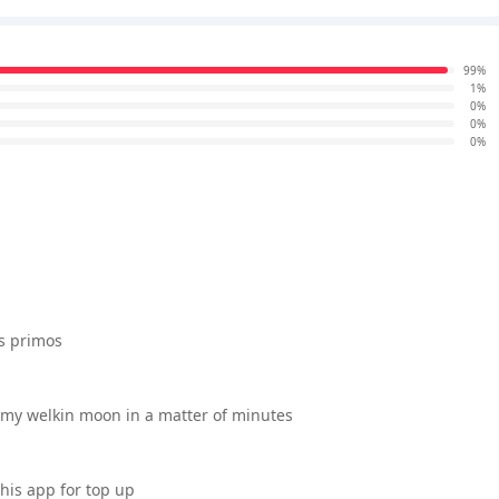
99%
1%
0%
0%
0%
is primos
t my welkin moon in a matter of minutes
this app for top up