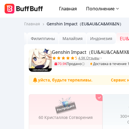
Главная
Пополнение
Главная
Genshin Impact（EU&AU&CA&MX&IN）
EU
Тайвань
Филиппины
Малайзия
Индонезия
Genshin Impact（EU&AU&CA&MX
5
4.9K Отзывы
70.9K
Продано
Доставка в течение 
ступен. Пожалуйста, будьте терпеливы.
Сервис нахо
300
60 Кристаллов Сотворения