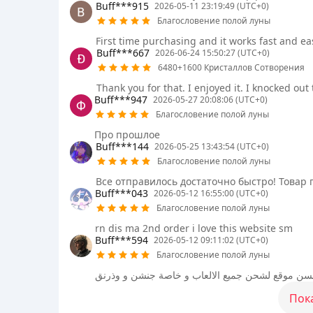
Buff***915
2026-05-11 23:19:49 (UTC+0)
Благословение полой луны
First time purchasing and it works fast and 
Buff***667
2026-06-24 15:50:27 (UTC+0)
6480+1600 Кристаллов Сотворения
Thank you for that. I enjoyed it. I knocked o
Buff***947
2026-05-27 20:08:06 (UTC+0)
Благословение полой луны
Про прошлое
Buff***144
2026-05-25 13:43:54 (UTC+0)
Благословение полой луны
Все отправилось достаточно быстро! Товар 
Buff***043
2026-05-12 16:55:00 (UTC+0)
Благословение полой луны
rn dis ma 2nd order i love this website sm
Buff***594
2026-05-12 09:11:02 (UTC+0)
Благословение полой луны
سن موقع لشحن جميع الالعاب و خاصة جنشن و وذرنق
Пок