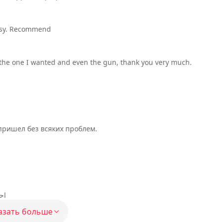
easy. Recommend
ut the one I wanted and even the gun, thank you very much.
пришел без всяких проблем.
اح
азать больше