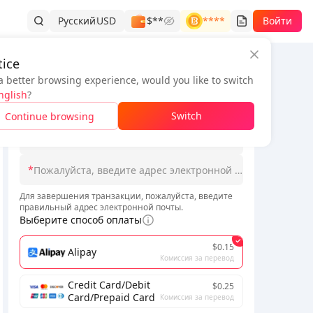
Русский
USD
$**
****
Войти
ice
a better browsing experience, would you like to switch
Информация о заказе
ый
nglish
?
*
Switch
Continue browsing
*
Пожалуйста, выберите сервер
*
пен. Пожалуйста, будьте терпеливы.
Для завершения транзакции, пожалуйста, введите
правильный адрес электронной почты.
Выберите способ оплаты
$0.15
Alipay
Комиссия за перевод
Credit Card/Debit
$0.25
Card/Prepaid Card
Комиссия за перевод