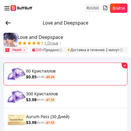
Войти
RU
USD
Love and Deepspace
Love and Deepspace
5
1 Отзыв
200+
Продано
Доставка в течение 2 минут
7%OFF
60 Кристаллов
$0.85
$1.09
-$0.24
300 Кристаллов
$3.98
$5.51
-$1.53
Aurum Pass (30 Дней)
$3.98
$5.51
-$1.53