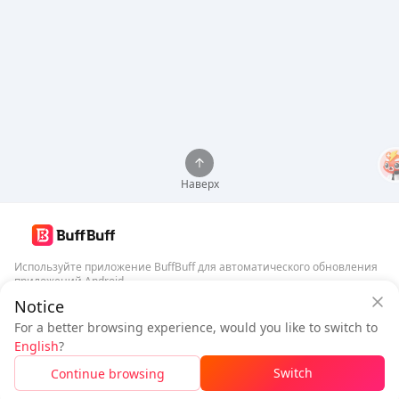
Наверх
Используйте приложение BuffBuff для автоматического обновления
приложений Android
Notice
Гарантия безопасности BuffBuff
Скачать BuffBuff
For a better browsing experience, would you like to switch to
Войдите
, чтобы
получить 50 баллов (0.50 USD)
English
?
Подписаться
$0.99
К оплате
Switch
Continue browsing
Пополнить
Экономия
$0.10