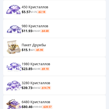
450 Кристаллов
$5.57
$7.75
-$2.18
980 Кристаллов
$11.93
$16.61
-$4.68
Пакет Дружбы
$15.1
$21
-$5.90
1980 Кристаллов
$23.85
$32.95
-$9.10
3280 Кристаллов
$39.73
$54.52
-$14.79
6480 Кристаллов
$80.46
$109.03
-$28.57