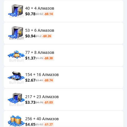
40 + 4 Алмазов
$0.78
$0.92
-$0.14
53 + 6 Алмазов
$0.94
$1.2
-$0.26
77 + 8 Алмазов
$1.37
$1.75
-$0.38
154 + 16 Алмазов
$2.67
$3.41
-$0.74
217 + 23 Алмазов
$3.73
$4.76
-$1.03
256 + 40 Алмазов
$4.65
$5.92
-$1.27