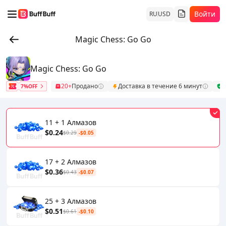
Войти
RU
USD
Magic Chess: Go Go
Magic Chess: Go Go
20+
Продано
Доставка в течение 6 минут
Б
7%OFF
11 + 1 Алмазов
$0.24
$0.29
-$0.05
17 + 2 Алмазов
$0.36
$0.43
-$0.07
25 + 3 Алмазов
$0.51
$0.61
-$0.10