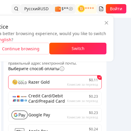
Русский
USD
$**
****
Войти
ice
a better browsing experience, would you like to switch
Информация о заказе
nglish
?
*
Switch
Continue browsing
Для завершения транзакции, пожалуйста, введите
правильный адрес электронной почты.
Выберите способ оплаты
$0.11
Razer Gold
Комиссия за перевод
 использовать самостоятельное пополнение.
Credit Card/Debit
$0.23
Card/Prepaid Card
Комиссия за перевод
$0.23
Google Pay
Комиссия за перевод
$0.24