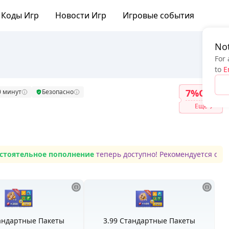
Коды Игр
Новости Игр
Игровые события
Not
For 
to
E
7%OFF
0 минут
Безопасно
Ещё
тельное пополнение
теперь доступно! Рекомендуется сначала
тандартные Пакеты
3.99 Стандартные Пакеты