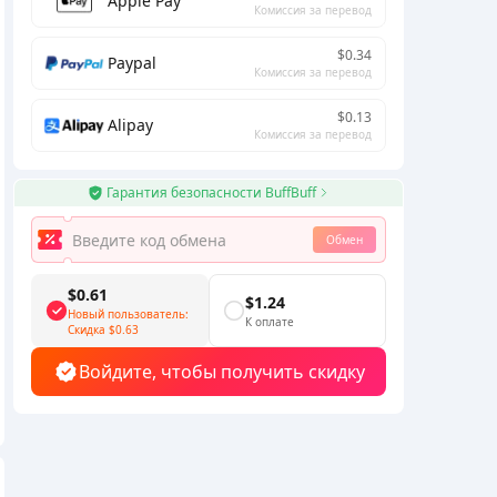
Apple Pay
Комиссия за перевод
$0.34
Paypal
Комиссия за перевод
$0.13
Alipay
Комиссия за перевод
Гарантия безопасности BuffBuff
Обмен
$0.61
$1.24
Новый пользователь:
К оплате
Скидка
$0.63
Войдите, чтобы получить скидку