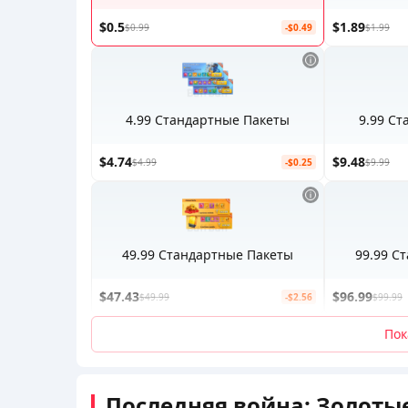
$0.5
$1.89
$0.99
-$0.49
$1.99
4.99 Стандартные Пакеты
9.99 С
$4.74
$9.48
$4.99
-$0.25
$9.99
49.99 Стандартные Пакеты
99.99 С
$47.43
$96.99
$49.99
-$2.56
$99.99
Пок
Последняя война: Золотые