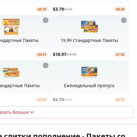
$3.79
-$0.10
$3.99
-$0.20
тандартные Пакеты
19.99 Стандартные Пакеты
$18.97
-$0.51
$19.99
-$1.02
тандартные Пакеты
Еженедельный пропуск
$4.74
-$3.00
$4.99
-$0.25
азать больше
 слитки пополнение - Пакеты со