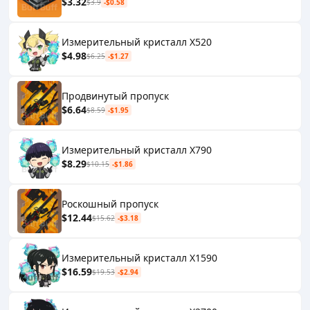
$3.32
$3.9
-$0.58
Измерительный кристалл X520
$4.98
$6.25
-$1.27
Продвинутый пропуск
$6.64
$8.59
-$1.95
Измерительный кристалл X790
$8.29
$10.15
-$1.86
Роскошный пропуск
$12.44
$15.62
-$3.18
Измерительный кристалл X1590
$16.59
$19.53
-$2.94