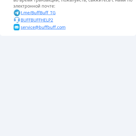
электронной почте:
t.me/BuffBuff_TG
BUFFBUFFHELP2
service@buffbuff.com