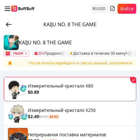
Войти
RU
USD
KAIJU NO. 8 THE GAME
KAIJU NO. 8 THE GAME
20+
Продано
Доставка в течение 30 минут
7%OFF
ение
После оплаты перейдите в список заказов, заполните инфо
Измерительный кристалл X80
$0.89
Измерительный кристалл X250
$2.49
$3.12
-$0.63
Непрерывная поставка материалов