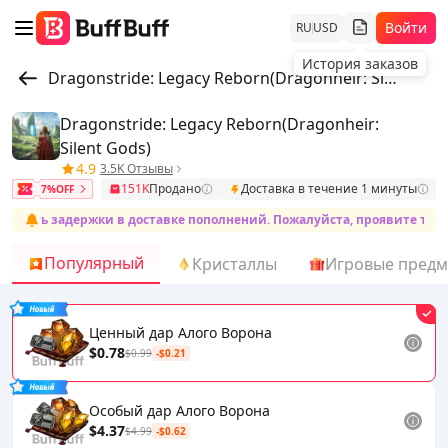
Войти
RU
USD
История заказов
Dragonstride: Legacy Reborn(Dragonheir: Silent Gods)
Dragonstride: Legacy Reborn(Dragonheir:
Silent Gods)
4.9
3.5K Отзывы
151K
Продано
Доставка в течение 1 минуты
7%OFF
ать задержки в доставке пополнений. Пожалуйста, проявите терпени
Популярный
Кристаллы
Игровые пред
Ценный дар Алого Ворона
$0.78
$0.99
-$0.21
Особый дар Алого Ворона
$4.37
$4.99
-$0.62