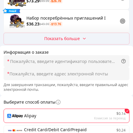
$73.29
$99.99
-$26.70
Набор посеребрённых приглашений I
$36.23
$49.99
-$13.76
Показать больше
Информация о заказе
*
*
Для завершения транзакции, пожалуйста, введите правильный адрес
электронной почты.
Выберите способ оплаты
$0.14
Alipay
Комиссия за перевод
Credit Card/Debit Card/Prepaid
$0.24