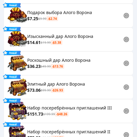
Подарок выбора Алого Ворона
$7.25
$9.99
-$2.74
Изысканный дар Алого Ворона
$14.61
$19.99
-$5.38
Роскошный дар Алого Ворона
$36.23
$49.99
-$13.76
Элитный дар Алого Ворона
$73.06
$99.99
-$26.93
Набор посеребрённых приглашений III
$151.73
$199.99
-$48.26
Набор посеребрённых приглашений II