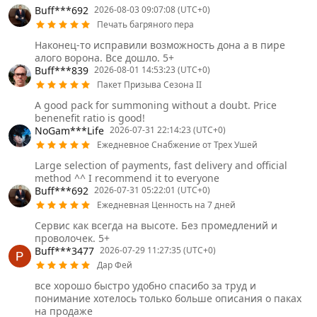
Buff***692
2026-08-03 09:07:08 (UTC+0)
Печать багряного пера
Наконец-то исправили возможность дона а в пире
алого ворона. Все дошло. 5+
Buff***839
2026-08-01 14:53:23 (UTC+0)
Пакет Призыва Сезона II
A good pack for summoning without a doubt. Price
benenefit ratio is good!
NoGam***Life
2026-07-31 22:14:23 (UTC+0)
Ежедневное Снабжение от Трех Ушей
Large selection of payments, fast delivery and official
method ^^ I recommend it to everyone
Buff***692
2026-07-31 05:22:01 (UTC+0)
Ежедневная Ценность на 7 дней
Сервис как всегда на высоте. Без промедлений и
проволочек. 5+
Buff***3477
2026-07-29 11:27:35 (UTC+0)
Дар Фей
все хорошо быстро удобно спасибо за труд и
понимание хотелось только больше описания о паках
на продаже