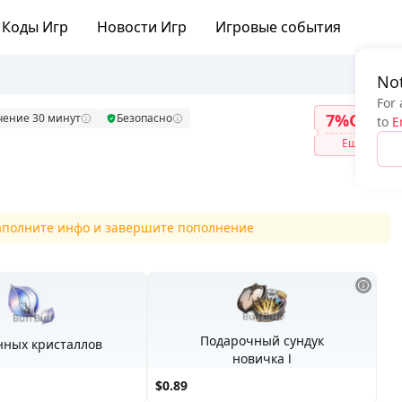
Коды Игр
Новости Игр
Игровые события
Not
For 
7%OFF
чение 30 минут
Безопасно
to
E
Ещё
заполните инфо и завершите пополнение
Подарочный сундук
нных кристаллов
новичка Ⅰ
$0.89