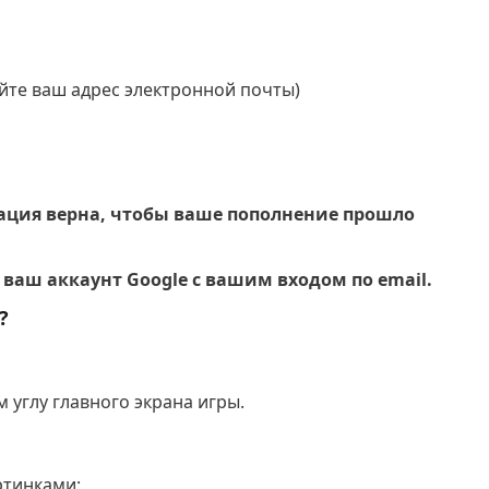
уйте ваш адрес электронной почты)
мация верна, чтобы ваше пополнение прошло
 ваш аккаунт Google с вашим входом по email.
?
 углу главного экрана игры.
ртинками: