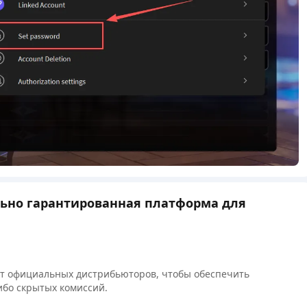
льно гарантированная платформа для
от официальных дистрибьюторов, чтобы обеспечить
ибо скрытых комиссий.