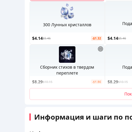
Пода
300 Лунных кристаллов
$4.14
$4.14
$5.46
-$1.32
$5.46
Сборник стихов в твердом
Пода
переплете
$8.29
$8.29
$10.15
-$1.86
$10.15
Пок
Информация и шаги по 