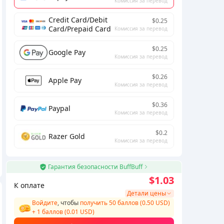
Комиссия за перевод
Credit Card/Debit
$0.25
Card/Prepaid Card
Комиссия за перевод
$0.25
Google Pay
Комиссия за перевод
$0.26
Apple Pay
Комиссия за перевод
$0.36
Paypal
Комиссия за перевод
$0.2
Razer Gold
Комиссия за перевод
Гарантия безопасности BuffBuff
$1.03
К оплате
Детали цены
Войдите
, чтобы
получить 50 баллов (0.50 USD)
+
1
баллов (
0.01
USD)