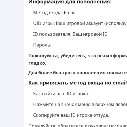
Информация для пополнения:
Метод входа: Email
UID игры: Ваш игровой аккаунт (использ
ID пользователя: Ваш игровой ID
Пароль:
Пожалуйста, убедитесь, что вся инфор
гладко.
Для более быстрого пополнения свяжите
Как привязать метод входа по email
Как найти ваш ID игрока:
Нажмите на значок меню в верхнем левом
Скопируйте ваш ID игрока оттуда.
Пожалуйста, обратитесь к руководству с ка