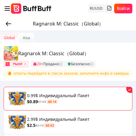
Войти
RU
USD
Ragnarok M: Classic（Global）
Global
Aisa
Ragnarok M: Classic（Global）
20+
Продано
Безопасно
7%OFF
осле оплаты перейдите в список заказов, заполните инфо и завершите п
0.99$ Индивидуальный Пакет
$0.89
$1.03
-$0.14
2.99$ Индивидуальный Пакет
$2.5
$3.12
-$0.62