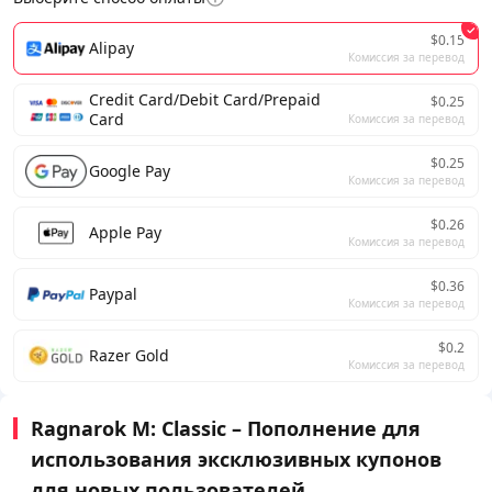
$0.15
Alipay
Комиссия за перевод
Credit Card/Debit Card/Prepaid
$0.25
Card
Комиссия за перевод
$0.25
Google Pay
Комиссия за перевод
$0.26
Apple Pay
Комиссия за перевод
$0.36
Paypal
Комиссия за перевод
$0.2
Razer Gold
Комиссия за перевод
Ragnarok M: Classic – Пополнение для
использования эксклюзивных купонов
для новых пользователей