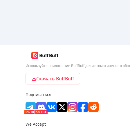
Используйте приложение BuffBuff для автоматического об
Скачать BuffBuff
Подписаться
5% OFF
5% OFF
We Accept