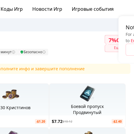
Коды Игр
Новости Игр
Игровые события
Not
For 
7%OFF
to
E
Ещё
0 минут
Безопасно
заполните инфо и завершите пополнение
Боевой пропуск
+30 Кристгинов
Продвинутый
$7.72
-$1.20
$10.12
-$2.40