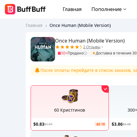
Главная
Пополнение
Главная
Once Human (Mobile Version)
Once Human (Mobile Version)
5
2 Отзывы
50+
Продано
Доставка в течение 3
После оплаты перейдите в список заказов, 
60 Кристгинов
300
$0.83
$3.86
$1.01
-$0.18
$5.06