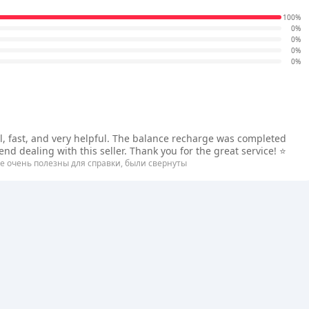
100%
0%
0%
0%
0%
ul, fast, and very helpful. The balance recharge was completed
d dealing with this seller. Thank you for the great service! ⭐
е очень полезны для справки, были свернуты