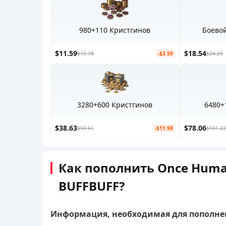
980+110 Кристгинов
Боево
$11.59
$18.54
$15.18
-$3.59
$24.29
3280+600 Кристгинов
6480+
$38.63
$78.06
$50.61
-$11.98
$101.22
Как пополнить Once Huma
BUFFBUFF?
Информация, необходимая для пополне