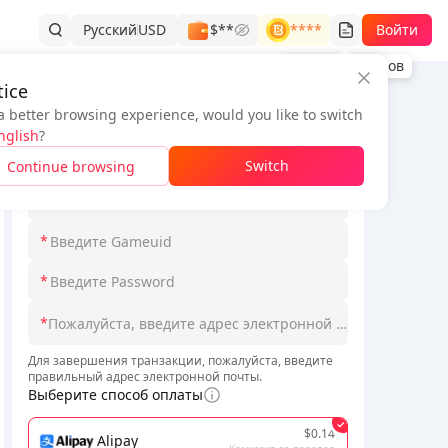
Русский
USD
$**
****
Войти
История заказов
ice
a better browsing experience, would you like to switch
Информация о заказе
nglish
?
*
Выберите Loginmodel
Switch
Continue browsing
*
*
*
*
Для завершения транзакции, пожалуйста, введите
правильный адрес электронной почты.
Выберите способ оплаты
$0.14
Alipay