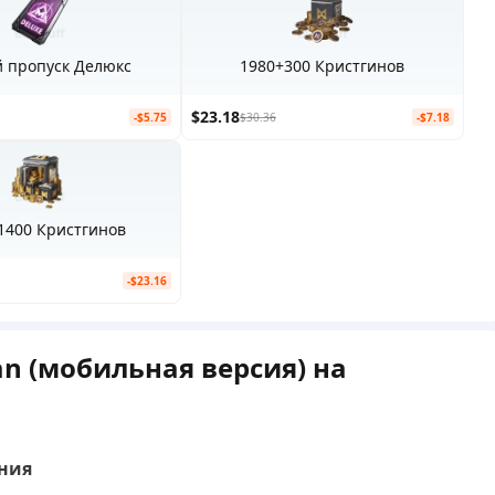
й пропуск Делюкс
1980+300 Кристгинов
$23.18
-$5.75
$30.36
-$7.18
1400 Кристгинов
-$23.16
n (мобильная версия) на
ния