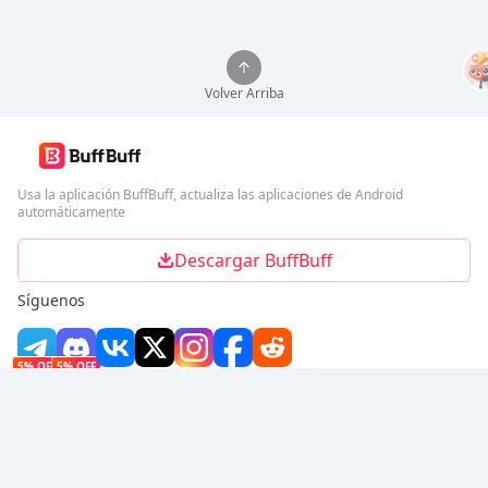
Volver Arriba
Usa la aplicación BuffBuff, actualiza las aplicaciones de Android
automáticamente
Descargar BuffBuff
Síguenos
5% OFF
5% OFF
Empresa
Recurso
Sobre nosotros
Método de pago
Seguridad
Ayuda