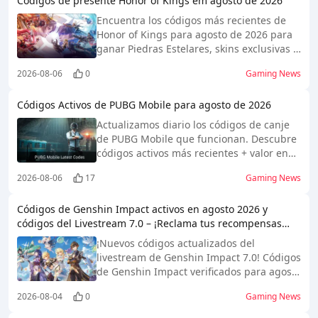
Códigos de presente Honor of Kings em agosto de 2026
Encuentra los códigos más recientes de
Honor of Kings para agosto de 2026 para
ganar Piedras Estelares, skins exclusivas y
Perlas de Héroe. ¡Aprende cómo
2026-08-06
0
Gaming News
canjearlos, para qué sirve cada
recompensa y más!
Códigos Activos de PUBG Mobile para agosto de 2026
Actualizamos diario los códigos de canje
de PUBG Mobile que funcionan. Descubre
códigos activos más recientes + valor en
juego + guía.
2026-08-06
17
Gaming News
Códigos de Genshin Impact activos en agosto 2026 y
códigos del Livestream 7.0 – ¡Reclama tus recompensas
gratis!
¡Nuevos códigos actualizados del
livestream de Genshin Impact 7.0! Códigos
de Genshin Impact verificados para agosto
2026. Reclama Protogemas gratis, Mora y
2026-08-04
0
Gaming News
Resina débil. Pasos de canje actualizados
diariamente, preguntas frecuentes y