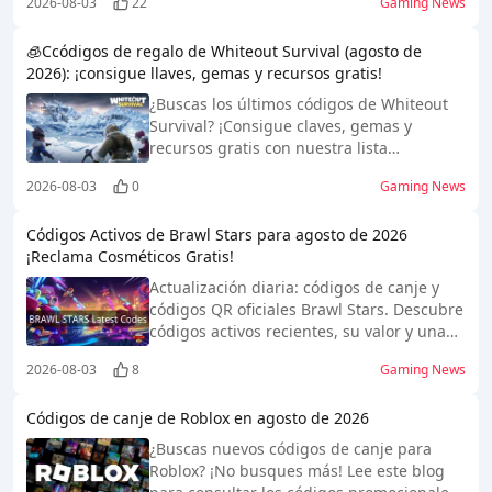
2026-08-03
22
Gaming News
sencilla de canje y ayuda para solucionar
problemas.
🧊Ccódigos de regalo de Whiteout Survival (agosto de
2026): ¡consigue llaves, gemas y recursos gratis!
¿Buscas los últimos códigos de Whiteout
Survival? ¡Consigue claves, gemas y
recursos gratis con nuestra lista
actualizada de códigos de regalo de
2026-08-03
0
Gaming News
agosto de 2026, consejos y guía de canje!
Códigos Activos de Brawl Stars para agosto de 2026
¡Reclama Cosméticos Gratis!
Actualización diaria: códigos de canje y
códigos QR oficiales Brawl Stars. Descubre
códigos activos recientes, su valor y una
guía de canje.
2026-08-03
8
Gaming News
Códigos de canje de Roblox en agosto de 2026
¿Buscas nuevos códigos de canje para
Roblox? ¡No busques más! Lee este blog