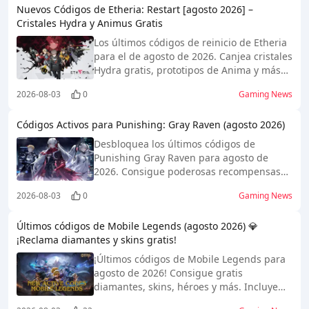
Nuevos Códigos de Etheria: Restart [agosto 2026] –
soluciones. ¡Canjéalos antes de que
Cristales Hydra y Animus Gratis
expiren!
Los últimos códigos de reinicio de Etheria
para el de agosto de 2026. Canjea cristales
Hydra gratis, prototipos de Anima y más
¡nuestra guía de canje de análisis del
2026-08-03
0
Gaming News
valor de las recompensas!
Códigos Activos para Punishing: Gray Raven (agosto 2026)
Desbloquea los últimos códigos de
Punishing Gray Raven para agosto de
2026. Consigue poderosas recompensas
como moneda gratis, personajes raros y
2026-08-03
0
Gaming News
objetos valiosos para potenciar a tu
escuadrón.
Últimos códigos de Mobile Legends (agosto 2026) 💎
¡Reclama diamantes y skins gratis!
¡Últimos códigos de Mobile Legends para
agosto de 2026! Consigue gratis
diamantes, skins, héroes y más. Incluye
análisis de recompensas, una guía