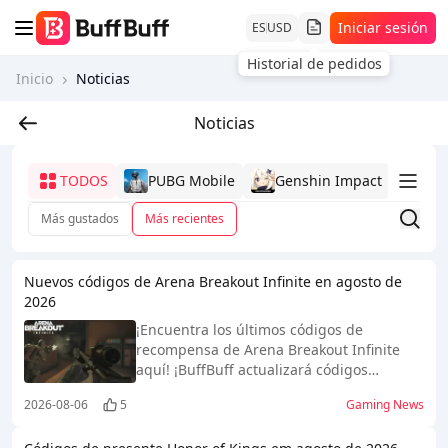
Iniciar sesión
ES
USD
Historial de pedidos
Inicio
Noticias
Noticias
TODOS
PUBG Mobile
Genshin Impact
Mob
Más gustados
Más recientes
Nuevos códigos de Arena Breakout Infinite en agosto de
2026
¡Encuentra los últimos códigos de
recompensa de Arena Breakout Infinite
aquí! ¡BuffBuff actualizará códigos
gratuitos y exclusivos de Arena Breakout
2026-08-06
5
Gaming News
Infinite cada semana!