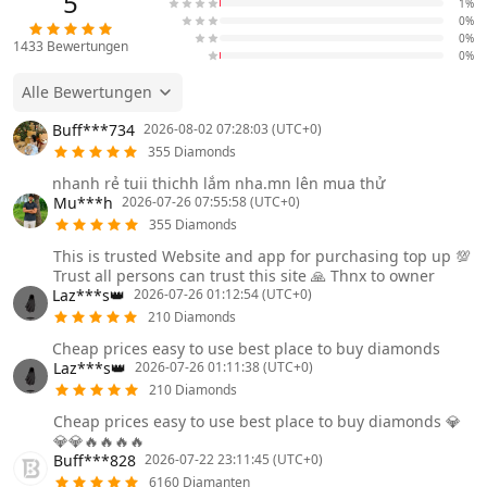
5
1%
0%
0%
1433
Bewertungen
0%
Alle Bewertungen
Buff***734
2026-08-02 07:28:03 (UTC+0)
355 Diamonds
nhanh rẻ tuii thichh lắm nha.mn lên mua thử
Mu***h
2026-07-26 07:55:58 (UTC+0)
355 Diamonds
This is trusted Website and app for purchasing top up 💯
Trust all persons can trust this site 🙏 Thnx to owner
Laz***s👑
2026-07-26 01:12:54 (UTC+0)
210 Diamonds
Cheap prices easy to use best place to buy diamonds
Laz***s👑
2026-07-26 01:11:38 (UTC+0)
210 Diamonds
Cheap prices easy to use best place to buy diamonds 💎
💎💎🔥🔥🔥🔥
Buff***828
2026-07-22 23:11:45 (UTC+0)
6160 Diamanten