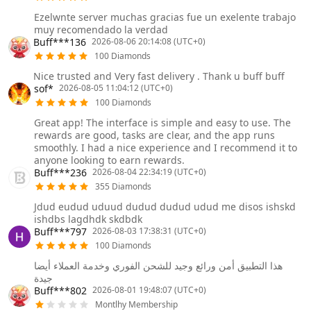
Ezelwnte server muchas gracias fue un exelente trabajo
muy recomendado la verdad
Buff***136
2026-08-06 20:14:08 (UTC+0)
100 Diamonds
Nice trusted and Very fast delivery . Thank u buff buff
sof*
2026-08-05 11:04:12 (UTC+0)
100 Diamonds
Great app! The interface is simple and easy to use. The
rewards are good, tasks are clear, and the app runs
smoothly. I had a nice experience and I recommend it to
anyone looking to earn rewards.
Buff***236
2026-08-04 22:34:19 (UTC+0)
355 Diamonds
Jdud eudud uduud dudud dudud udud me disos ishskd
ishdbs lagdhdk skdbdk
Buff***797
2026-08-03 17:38:31 (UTC+0)
100 Diamonds
هذا التطبيق أمن ورائع وجيد للشحن الفوري وخدمة العملاء أيضا
جيدة
Buff***802
2026-08-01 19:48:07 (UTC+0)
Montlhy Membership