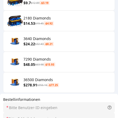
$9.7
$12.89
-$3.19
2180 Diamonds
$14.53
$19.45
-$4.92
3640 Diamonds
$24.22
$32.43
-$8.21
7290 Diamonds
$48.05
$63.98
-$15.93
36500 Diamonds
$278.91
$356.16
-$77.25
Bestellinformationen
*