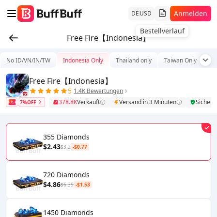
Anmelden
DE
USD
Bestellverlauf
Free Fire【Indonesia】
No ID/VN/IN/TW
Indonesia Only
Thailand only
Taiwan Only
Tu
Free Fire【Indonesia】
5
1.4K Bewertungen
378.8K
Verkauft
Versand in 3 Minuten
Sicher
7%OFF
355 Diamonds
$2.43
$3.2
-$0.77
720 Diamonds
$4.86
$6.39
-$1.53
1450 Diamonds