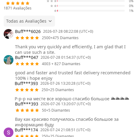
0%
0%
1871
Avaliações
1%
Todas as Avaliações
Buff***6026
2026-07-28 08:22:08 (UTC+0)
2500+475 Diamantes
Thank you very quickly and efficiently, I am glad that I
can use such a site.
Buff***047
2026-07-28 01:54:37 (UTC+0)
4003 + 827 Diamantes
good and faster and trusted fast delivery recommended
100% i hope enjoy
Buff***393
2026-07-26 13:20:28 (UTC+0)
250+25 Diamantes
Р-р-р на месте все хорошо спасибо большое 🌥️🌥️🌥️🌥️
Buff***393
2026-07-26 13:20:07 (UTC+0)
50+5 Diamantes
Вау как красиво получилось спасибо большое за
информацию буду
Buff***174
2026-07-24 21:08:51 (UTC+0)
250+25 Diamantes