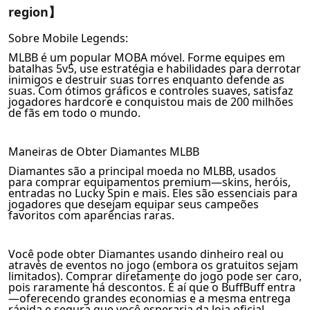
region】
Sobre Mobile Legends:
MLBB é um popular MOBA móvel. Forme equipes em
batalhas 5v5, use estratégia e habilidades para derrotar
inimigos e destruir suas torres enquanto defende as
suas. Com ótimos gráficos e controles suaves, satisfaz
jogadores hardcore e conquistou mais de 200 milhões
de fãs em todo o mundo.
Maneiras de Obter Diamantes MLBB
Diamantes são a principal moeda no MLBB, usados
para comprar equipamentos premium—skins, heróis,
entradas no Lucky Spin e mais. Eles são essenciais para
jogadores que desejam equipar seus campeões
favoritos com aparências raras.
Você pode obter Diamantes usando dinheiro real ou
através de eventos no jogo (embora os gratuitos sejam
limitados). Comprar diretamente do jogo pode ser caro,
pois raramente há descontos. É aí que o BuffBuff entra
—oferecendo grandes economias e a mesma entrega
rápida e segura que você esperaria da loja oficial.