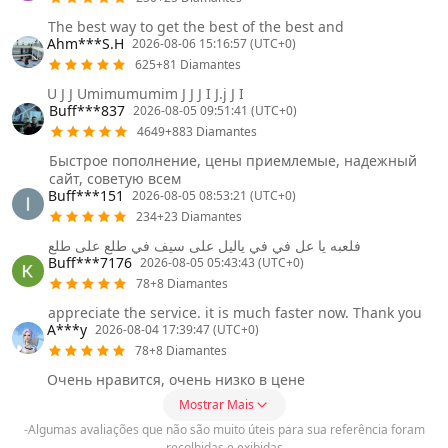
The best way to get the best of the best and
Ahm***S.H
2026-08-06 15:16:57 (UTC+0)
625+81 Diamantes
U J J Umimumumim J J J I J.j J I
Buff***837
2026-08-05 09:51:41 (UTC+0)
4649+883 Diamantes
Быстрое пополнение, цены приемлемые, надежный
сайт, советую всем
Buff***151
2026-08-05 08:53:21 (UTC+0)
234+23 Diamantes
فلعبه يا عل في في ياليل على سيف في طلع على طلع
Buff***7176
2026-08-05 05:43:43 (UTC+0)
78+8 Diamantes
appreciate the service. it is much faster now. Thank you
A***y
2026-08-04 17:39:47 (UTC+0)
78+8 Diamantes
Очень нравится, очень низко в цене
Mostrar Mais
-Algumas avaliações que não são muito úteis para sua referência foram
recolhidas e exibidas