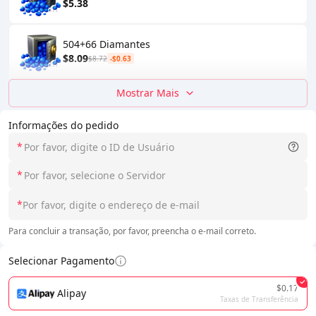
$5.38
504+66 Diamantes
$8.09
$8.72
-$0.63
Mostrar Mais
Informações do pedido
*
*
*
Para concluir a transação, por favor, preencha o e-mail correto.
Selecionar Pagamento
$0.17
Alipay
Taxas de Transferência