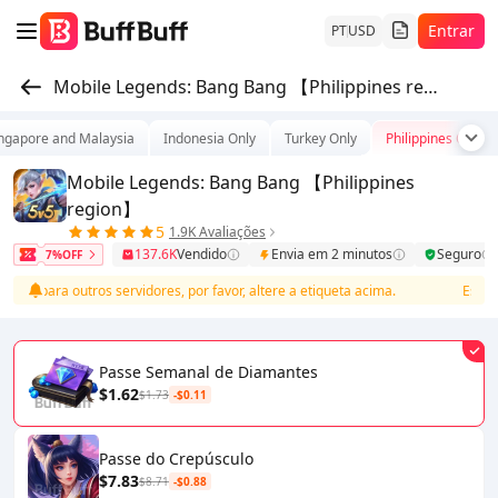
Entrar
PT
USD
Mobile Legends: Bang Bang 【Philippines region】
ngapore and Malaysia
Indonesia Only
Turkey Only
Philippines Only
Mobile Legends: Bang Bang 【Philippines
region】
5
1.9K Avaliações
137.6K
Vendido
Envia em 2 minutos
Seguro
7%OFF
egar para outros servidores, por favor, altere a etiqueta acima.
Este pr
Passe Semanal de Diamantes
$1.62
$1.73
-$0.11
Passe do Crepúsculo
$7.83
$8.71
-$0.88