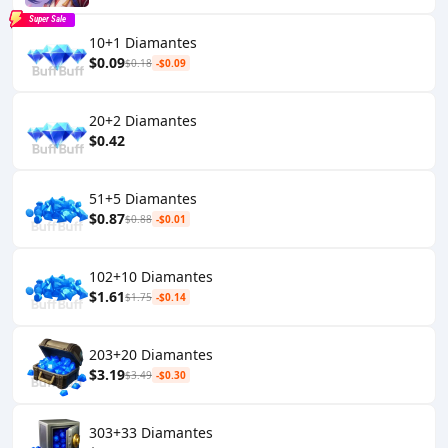
Super Sale
10+1 Diamantes
$0.09
$0.18
-$0.09
20+2 Diamantes
$0.42
51+5 Diamantes
$0.87
$0.88
-$0.01
102+10 Diamantes
$1.61
$1.75
-$0.14
203+20 Diamantes
$3.19
$3.49
-$0.30
303+33 Diamantes