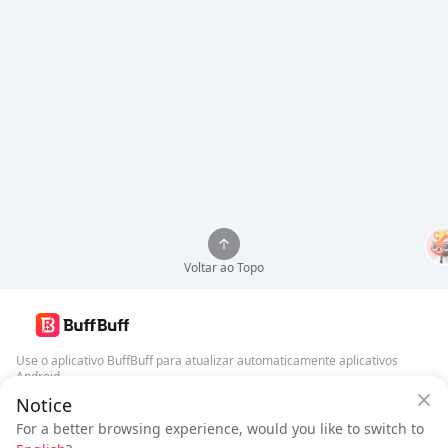
Voltar ao Topo
Use o aplicativo BuffBuff para atualizar automaticamente aplicativos
Android
Notice
Garantia de Segurança BuffBuff
Baixar BuffBuff
For a better browsing experience, would you like to switch to
Faça login
para
ganhar 50 pontos (0.50 USD)