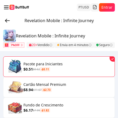
Entrar
PT
USD
Revelation Mobile : Infinite Journey
Revelation Mobile : Infinite Journey
20+
Vendido
Envia em 4 minutos
Seguro
7%OFF
Pacote para Iniciantes
$0.51
$0.62
-$0.11
Cartão Mensal Premium
$8.94
$11.67
-$2.73
Fundo de Crescimento
$6.17
$7.99
-$1.82