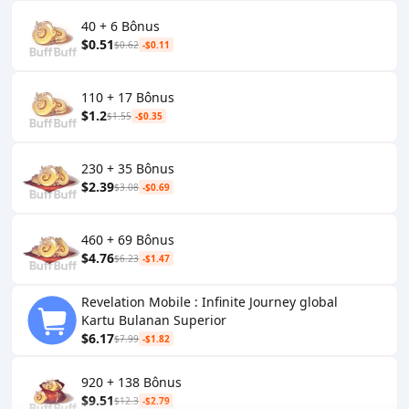
40 + 6 Bônus
$0.51
$0.62
-$0.11
110 + 17 Bônus
$1.2
$1.55
-$0.35
230 + 35 Bônus
$2.39
$3.08
-$0.69
460 + 69 Bônus
$4.76
$6.23
-$1.47
Revelation Mobile : Infinite Journey global
Kartu Bulanan Superior
$6.17
$7.99
-$1.82
920 + 138 Bônus
$9.51
$12.3
-$2.79