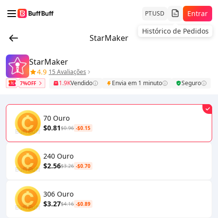
Entrar
PT
USD
Histórico de Pedidos
StarMaker
StarMaker
4.9
15 Avaliações
1.9K
Vendido
Envia em 1 minuto
Seguro
7%OFF
70 Ouro
$0.81
$0.96
-$0.15
240 Ouro
$2.56
$3.26
-$0.70
306 Ouro
$3.27
$4.16
-$0.89