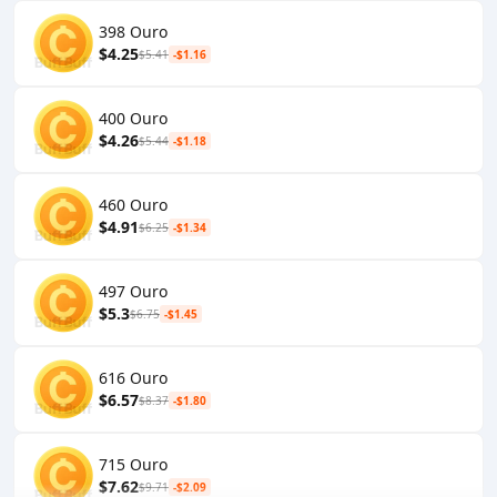
398 Ouro
$4.25
$5.41
-$1.16
400 Ouro
$4.26
$5.44
-$1.18
460 Ouro
$4.91
$6.25
-$1.34
497 Ouro
$5.3
$6.75
-$1.45
616 Ouro
$6.57
$8.37
-$1.80
715 Ouro
$7.62
$9.71
-$2.09