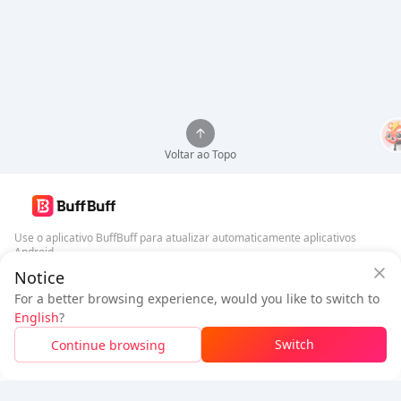
Voltar ao Topo
Use o aplicativo BuffBuff para atualizar automaticamente aplicativos
Android
Notice
Garantia de Segurança BuffBuff
Baixar BuffBuff
For a better browsing experience, would you like to switch to
Faça login
para
ganhar 50 pontos (0.50 USD)
English
?
Siga-nos
$0.95
A pagar
Switch
Continue browsing
Recarga
Economizou
$0.01
5% OFF
5% OFF
Empresa
Recursos