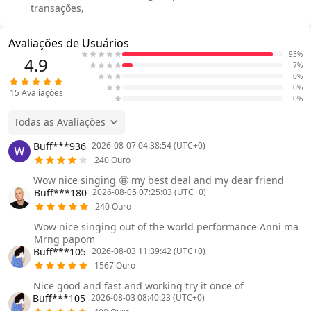
transações,
Avaliações de Usuários
93%
4.9
7%
0%
0%
15
Avaliações
0%
Todas as Avaliações
Buff***936
2026-08-07 04:38:54 (UTC+0)
240 Ouro
Wow nice singing 🤩 my best deal and my dear friend
Buff***180
2026-08-05 07:25:03 (UTC+0)
240 Ouro
Wow nice singing out of the world performance Anni ma
Mrng papom
Buff***105
2026-08-03 11:39:42 (UTC+0)
1567 Ouro
Nice good and fast and working try it once of
Buff***105
2026-08-03 08:40:23 (UTC+0)