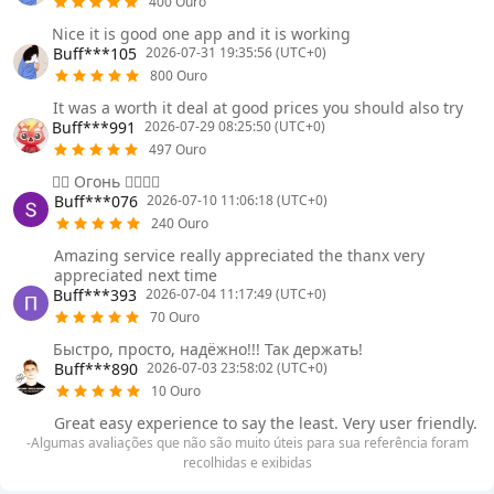
400 Ouro
Nice it is good one app and it is working
Buff***105
2026-07-31 19:35:56 (UTC+0)
800 Ouro
It was a worth it deal at good prices you should also try
Buff***991
2026-07-29 08:25:50 (UTC+0)
497 Ouro
❤️‍🔥 Огонь ❤️‍🔥❤️‍🔥
Buff***076
2026-07-10 11:06:18 (UTC+0)
240 Ouro
Amazing service really appreciated the thanx very
appreciated next time
Buff***393
2026-07-04 11:17:49 (UTC+0)
70 Ouro
Быстро, просто, надёжно!!! Так держать!
Buff***890
2026-07-03 23:58:02 (UTC+0)
10 Ouro
Great easy experience to say the least. Very user friendly.
-Algumas avaliações que não são muito úteis para sua referência foram
recolhidas e exibidas