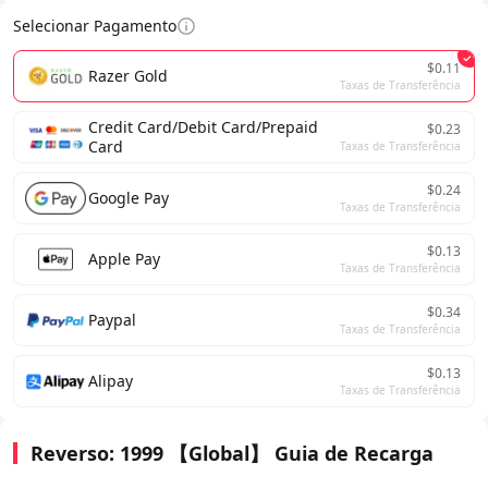
Selecionar Pagamento
$0.11
Razer Gold
Taxas de Transferência
Credit Card/Debit Card/Prepaid
$0.23
Card
Taxas de Transferência
$0.24
Google Pay
Taxas de Transferência
$0.13
Apple Pay
Taxas de Transferência
$0.34
Paypal
Taxas de Transferência
$0.13
Alipay
Taxas de Transferência
Reverso: 1999 【Global】 Guia de Recarga