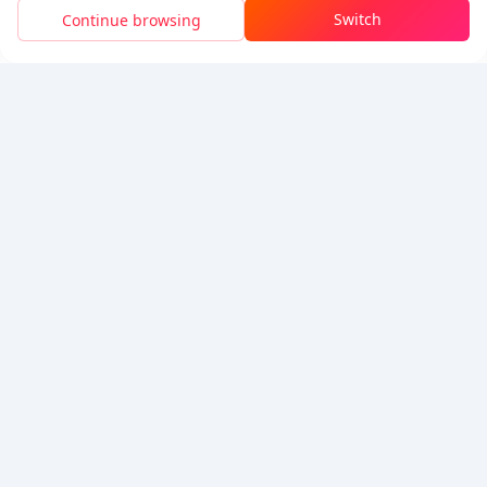
Recarga Segura Com o App BuffBuff
Switch
Continue browsing
Baixe para ganhar
50 pontos (0.50 USD)
5% OFF
5% OFF
Empresa
Recursos
Sobre Nós
Método de Pagamento
Segurança
Ajuda
Hot Selling
Arena Breakout: Infinite (PC Verison)
Buy PUBG Mobile UC
Honkai: Star Rail HSR Top Up
Genshin Impact Top Up
Zenless Zone Zero Top Up
Aceitamos