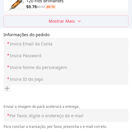
120 Fios Brilhantes
$0.76
$0.92
-$0.16
Mostrar Mais
Informações do pedido
*
*
*
*
Enviar a imagem do pack acelerará a entrega。
*
Para concluir a transação, por favor, preencha o e-mail correto.