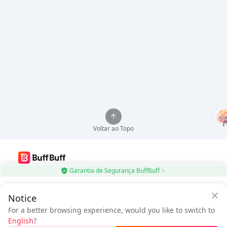
Voltar ao Topo
Garantia de Segurança BuffBuff
Use o aplicativo BuffBuff para atualizar automaticamente aplicativos
Android
$0.57
Notice
$0.93
Economize
$0.36
com o App
Baixar BuffBuff
A pagar
For a better browsing experience, would you like to switch to
BuffBuff
English
?
Siga-nos