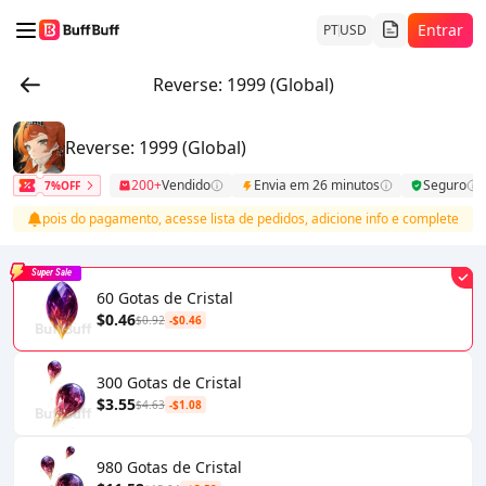
Entrar
PT
USD
Reverse: 1999 (Global)
Reverse: 1999 (Global)
200+
Vendido
Envia em 26 minutos
Seguro
7%OFF
Depois do pagamento, acesse lista de pedidos, adicione info e complete recar
Super Sale
60 Gotas de Cristal
$0.46
$0.92
-$0.46
300 Gotas de Cristal
$3.55
$4.63
-$1.08
980 Gotas de Cristal