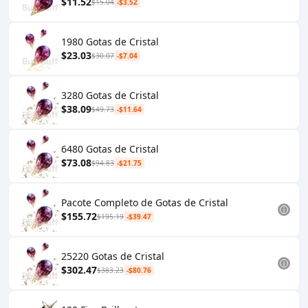
$11.52
$15.04
-$3.52
1980 Gotas de Cristal
$23.03
$30.07
-$7.04
3280 Gotas de Cristal
$38.09
$49.73
-$11.64
6480 Gotas de Cristal
$73.08
$94.83
-$21.75
Pacote Completo de Gotas de Cristal
$155.72
$195.19
-$39.47
25220 Gotas de Cristal
$302.47
$383.23
-$80.76