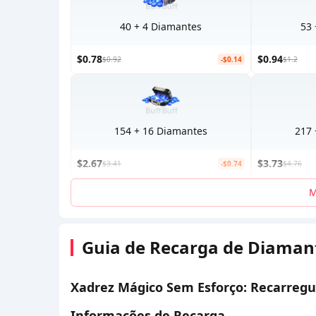
40 + 4 Diamantes
53 
$0.78
$0.94
$0.92
-$0.14
$1.2
154 + 16 Diamantes
217 
$2.67
$3.73
$3.41
-$0.74
$4.76
M
Guia de Recarga de Diamant
Xadrez Mágico Sem Esforço: Recarreg
Informações de Recarga