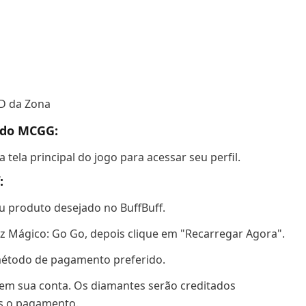
D da Zona
 do MCGG:
tela principal do jogo para acessar seu perfil.
:
u produto desejado no BuffBuff.
rez Mágico: Go Go, depois clique em "Recarregar Agora".
método de pagamento preferido.
 em sua conta. Os diamantes serão creditados
ós o pagamento.