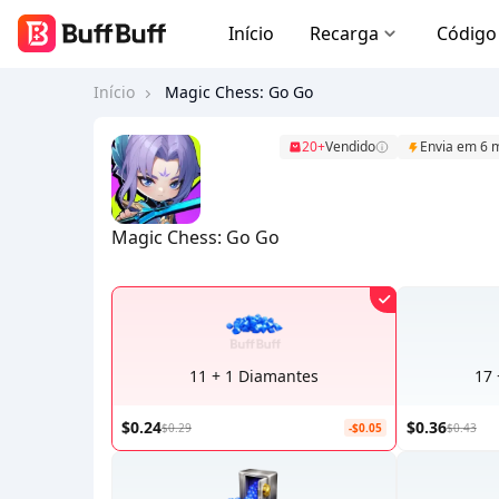
Início
Recarga
Código
Início
Magic Chess: Go Go
20+
Vendido
Envia em 6 
Magic Chess: Go Go
11 + 1 Diamantes
17 
$0.24
$0.36
$0.29
-$0.05
$0.43