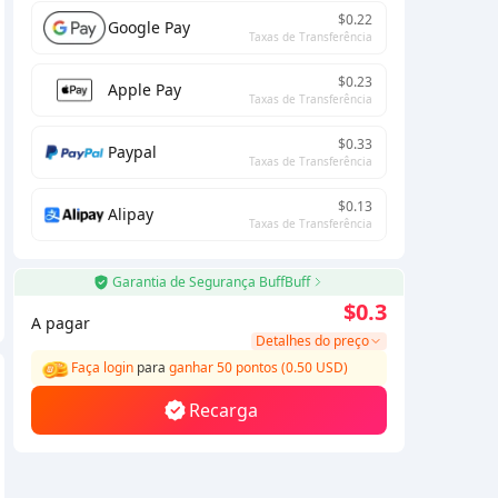
$0.22
Google Pay
Taxas de Transferência
$0.23
Apple Pay
Taxas de Transferência
$0.33
Paypal
Taxas de Transferência
$0.13
Alipay
Taxas de Transferência
Garantia de Segurança BuffBuff
$0.3
A pagar
Detalhes do preço
Faça login
para
ganhar 50 pontos (0.50 USD)
Recarga