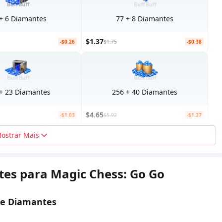
+ 6 Diamantes
77 + 8 Diamantes
$1.37
-$0.26
$1.75
-$0.38
+ 23 Diamantes
256 + 40 Diamantes
$4.65
-$1.03
$5.92
-$1.27
ostrar Mais
es para Magic Chess: Go Go
ue Diamantes