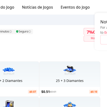
 do Jogo
Notícias de Jogos
Eventos do Jogo
Not
For 
7%OFF
minutos
Seguro
to
E
Mais
+ 2 Diamantes
25 + 3 Diamantes
$0.51
-$0.07
$0.61
-$0.10