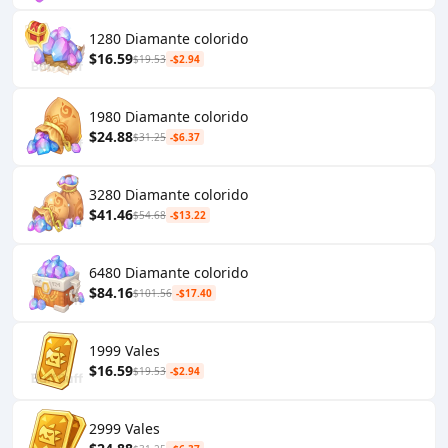
1280 Diamante colorido
$16.59
$19.53
-$2.94
1980 Diamante colorido
$24.88
$31.25
-$6.37
3280 Diamante colorido
$41.46
$54.68
-$13.22
6480 Diamante colorido
$84.16
$101.56
-$17.40
1999 Vales
$16.59
$19.53
-$2.94
2999 Vales