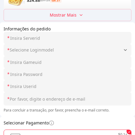
$24.88
$31.25
-$6.37
Mostrar Mais
Informações do pedido
*
*
Selecione Loginmodel
*
*
*
*
Para concluir a transação, por favor, preencha o e-mail correto.
Selecionar Pagamento
$0.14