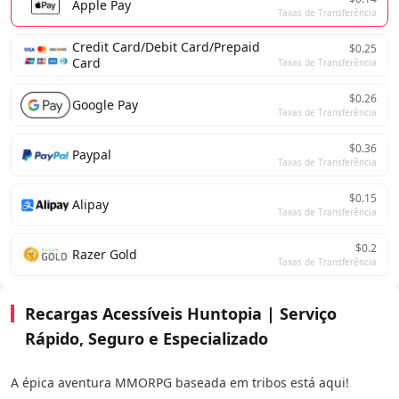
Apple Pay
Taxas de Transferência
Credit Card/Debit Card/Prepaid
$0.25
Card
Taxas de Transferência
$0.26
Google Pay
Taxas de Transferência
$0.36
Paypal
Taxas de Transferência
$0.15
Alipay
Taxas de Transferência
$0.2
Razer Gold
Taxas de Transferência
Recargas Acessíveis Huntopia | Serviço
Rápido, Seguro e Especializado
A épica aventura MMORPG baseada em tribos está aqui!