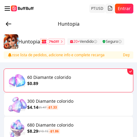
Entrar
PT
USD
Huntopia
Huntopia
20+
Vendido
Seguro
7%OFF
 acesse lista de pedidos, adicione info e complete recarga
Depois do 
60 Diamante colorido
$0.89
300 Diamante colorido
$4.14
$5.47
-$1.33
680 Diamante colorido
$8.29
$10.15
-$1.86