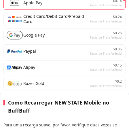
$0.14
Apple Pay
Taxas de Transferência
Credit Card/Debit Card/Prepaid
$0.24
Card
Taxas de Transferência
$0.26
Google Pay
Taxas de Transferência
$0.36
Paypal
Taxas de Transferência
$0.15
Alipay
Taxas de Transferência
$0.2
Razer Gold
Taxas de Transferência
Como Recarregar NEW STATE Mobile no
BuffBuff
Para uma recarga suave, por favor, verifique duas vezes se