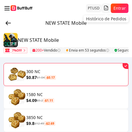
Entrar
PT
USD
Histórico de Pedidos
NEW STATE Mobile
NEW STATE Mobile
200+
Vendido
Envia em 53 segundos
Seguro
7%OFF
300 NC
$0.87
$1.04
-$0.17
1580 NC
$4.09
$5.2
-$1.11
3850 NC
$9.8
$12.49
-$2.69