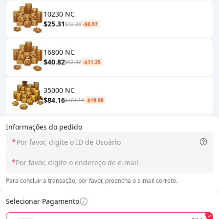
10230 NC
$25.31
$32.28
-$6.97
16800 NC
$40.82
$52.07
-$11.25
35000 NC
$84.16
$104.14
-$19.98
Informações do pedido
*
*
Para concluir a transação, por favor, preencha o e-mail correto.
Selecionar Pagamento