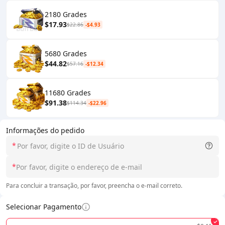
2180 Grades
$17.93
$22.86
-$4.93
5680 Grades
$44.82
$57.16
-$12.34
11680 Grades
$91.38
$114.34
-$22.96
Informações do pedido
*
*
Para concluir a transação, por favor, preencha o e-mail correto.
Selecionar Pagamento