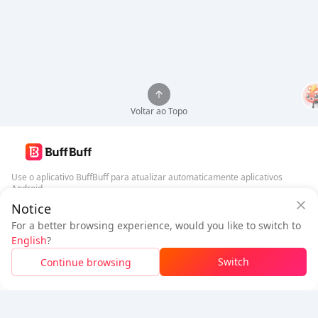
Voltar ao Topo
Use o aplicativo BuffBuff para atualizar automaticamente aplicativos
Android
Notice
Garantia de Segurança BuffBuff
Baixar BuffBuff
For a better browsing experience, would you like to switch to
Faça login
para
ganhar 50 pontos (0.50 USD)
+
1
pontos (
0.01
USD)
English
?
Siga-nos
$1.11
A pagar
Switch
Continue browsing
Recarga
Economizou
$0.03
5% OFF
5% OFF
Empresa
Recursos