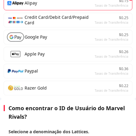
$0.15
Alipay
Taxas de Transferência
Credit Card/Debit Card/Prepaid
$0.25
Card
Taxas de Transferência
$0.25
Google Pay
Taxas de Transferência
$0.26
Apple Pay
Taxas de Transferência
$0.36
Paypal
Taxas de Transferência
$0.22
Razer Gold
Taxas de Transferência
Como encontrar o ID de Usuário do Marvel
Rivals?
Selecione a denominação dos Lattices.