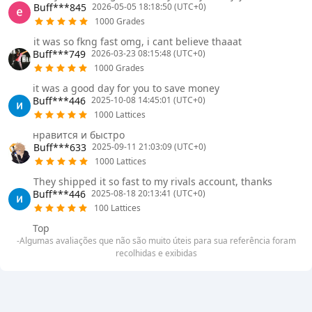
Buff***845
2026-05-05 18:18:50 (UTC+0)
1000 Grades
it was so fkng fast omg, i cant believe thaaat
Buff***749
2026-03-23 08:15:48 (UTC+0)
1000 Grades
it was a good day for you to save money
Buff***446
2025-10-08 14:45:01 (UTC+0)
1000 Lattices
нравится и быстро
Buff***633
2025-09-11 21:03:09 (UTC+0)
1000 Lattices
They shipped it so fast to my rivals account, thanks
Buff***446
2025-08-18 20:13:41 (UTC+0)
100 Lattices
Top
-Algumas avaliações que não são muito úteis para sua referência foram
recolhidas e exibidas