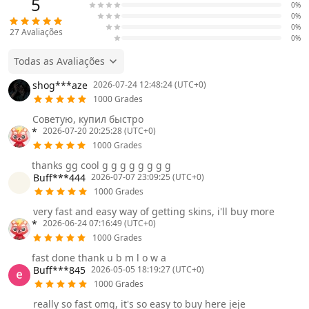
5
0%
0%
0%
27
Avaliações
0%
Todas as Avaliações
shog***aze
2026-07-24 12:48:24 (UTC+0)
1000 Grades
Советую, купил быстро
*
2026-07-20 20:25:28 (UTC+0)
1000 Grades
thanks gg cool g g g g g g g g
Buff***444
2026-07-07 23:09:25 (UTC+0)
1000 Grades
very fast and easy way of getting skins, i'll buy more
*
2026-06-24 07:16:49 (UTC+0)
1000 Grades
fast done thank u b m l o w a
Buff***845
2026-05-05 18:19:27 (UTC+0)
1000 Grades
really so fast omg, it's so easy to buy here jeje